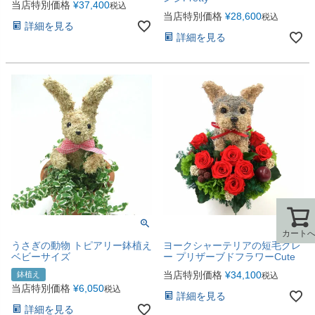
当店特別価格
¥
37,400
税込
当店特別価格
¥
28,600
税込
詳細を見る
詳細を見る
カート
カート
うさぎの動物 トピアリー鉢植え
ヨークシャーテリアの短毛グレ
ベビーサイズ
ー プリザーブドフラワーCute
当店特別価格
¥
34,100
鉢植え
税込
当店特別価格
¥
6,050
税込
詳細を見る
詳細を見る