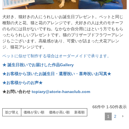
犬好き、猫好きの人にうれしいお誕生日プレゼント。ペットと同じ
種類の犬と花、猫と花のアレンジです。犬好きの人は犬のモチーフ
のものには目がないですね。なかなか自分用にはという方でももら
ったらうれしいプレゼントです。猫のプリザーブドフラワーアレン
ジもごございます。高級感があり、可愛いが詰まった犬花アレン
ジ、猫花アレンジです。
ペットに似せて制作する場合はオーダーメイドで承ります。
★ 誕生日祝いでお届けした作品Gallery
★お客様から頂いたお誕生日・還暦祝い・喜寿祝いお写真★
★お客様からのお声★
★お問い合わせ
topiary@atorie-hanaclub.com
66
件中
1
-
50
件表示
並び替え
価格が安い順
価格が高い順
新着順
1
2