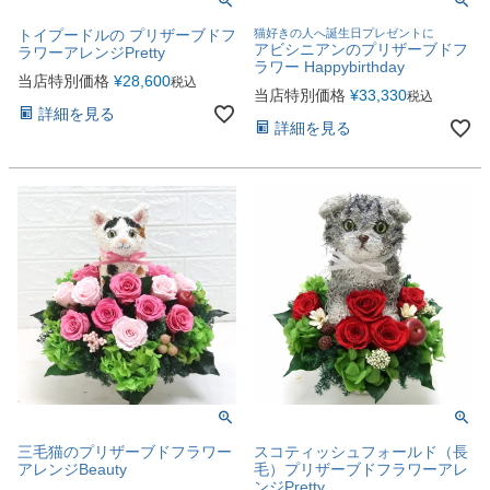
トイプードルの プリザーブドフ
猫好きの人へ誕生日プレゼントに
アビシニアンのプリザーブドフ
ラワーアレンジPretty
ラワー Happybirthday
当店特別価格
¥
28,600
税込
当店特別価格
¥
33,330
税込
詳細を見る
詳細を見る
三毛猫のプリザーブドフラワー
スコティッシュフォールド（長
アレンジBeauty
毛）プリザーブドフラワーアレ
ンジPretty