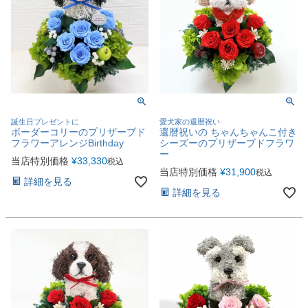
誕生日プレゼントに
愛犬家の還暦祝い
ボーダーコリーのプリザーブド
還暦祝いの ちゃんちゃんこ付き
フラワーアレンジBirthday
シーズーのプリザーブドフラワ
ー
当店特別価格
¥
33,330
税込
当店特別価格
¥
31,900
税込
詳細を見る
詳細を見る