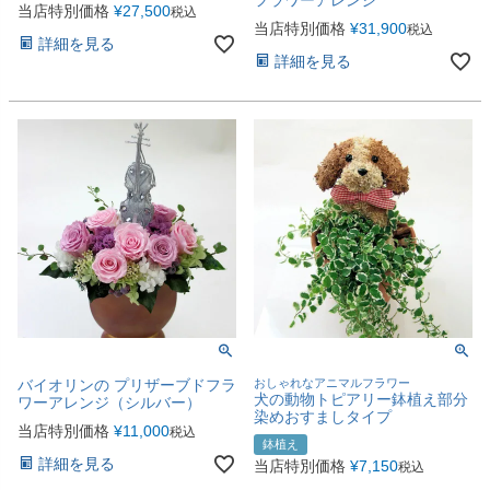
当店特別価格
¥
27,500
税込
当店特別価格
¥
31,900
税込
詳細を見る
詳細を見る
バイオリンの プリザーブドフラ
おしゃれなアニマルフラワー
犬の動物トピアリー鉢植え部分
ワーアレンジ（シルバー）
染めおすましタイプ
当店特別価格
¥
11,000
税込
鉢植え
詳細を見る
当店特別価格
¥
7,150
税込