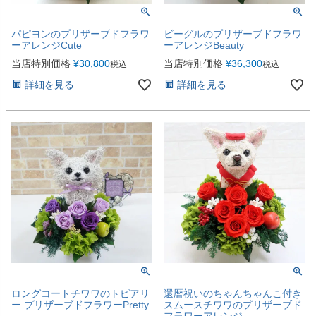
パピヨンのプリザーブドフラワ
ビーグルのプリザーブドフラワ
ーアレンジCute
ーアレンジBeauty
当店特別価格
¥
30,800
当店特別価格
¥
36,300
税込
税込
詳細を見る
詳細を見る
ロングコートチワワのトピアリ
還暦祝いのちゃんちゃんこ付き
ー プリザーブドフラワーPretty
スムースチワワのプリザーブド
フラワーアレンジ