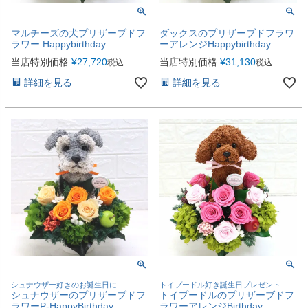
マルチーズの犬プリザーブドフ
ダックスのプリザーブドフラワ
ラワー Happybirthday
ーアレンジHappybirthday
当店特別価格
¥
27,720
当店特別価格
¥
31,130
税込
税込
詳細を見る
詳細を見る
シュナウザー好きのお誕生日に
トイプードル好き誕生日プレゼント
シュナウザーのプリザーブドフ
トイプードルのプリザーブドフ
ラワーP-HappyBirthday
ラワーアレンジBirthday