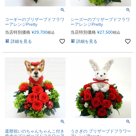
コーギーのプリザーブドフラワ
シーズーのプリザーブドフラワ
ーアレンジPretty
ーアレンジPretty
当店特別価格
¥
29,700
当店特別価格
¥
27,500
税込
税込
詳細を見る
詳細を見る
還暦祝いのちゃんちゃんこ付き
うさぎの プリザーブドフラワー
柴犬のプリザーブドフラワーア
アレンジBeauty