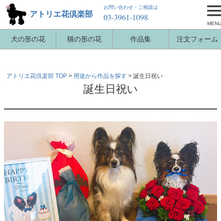
お問い合わせ・ご相談は
アトリエ花倶楽部
03-3961-1098
MEN
犬の形の花
猫の形の花
作品集
注文フォーム
アトリエ花倶楽部 TOP
用途から作品を探す
誕生日祝い
誕生日祝い