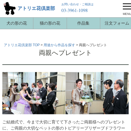
お問い合わせ・ご相談は
アトリエ花倶楽部
03-3961-1098
MEN
犬の形の花
猫の形の花
作品集
注文フォーム
アトリエ花倶楽部 TOP
用途から作品を探す
両親へプレゼント
両親へプレゼント
ご結婚式で、今まで大切に育てて下さったご両親様へのプレゼント
に、ご両親の大切なペットの形のトピアリープリザーブドフラワー