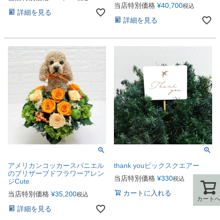
当店特別価格
¥
40,700
税込
詳細を見る
詳細を見る
アメリカンコッカースパニエル
thank youピックスクエアー
のプリザーブドフラワーアレン
当店特別価格
¥
330
税込
ジCute
カートに入れる
当店特別価格
¥
35,200
税込
カート
カート
詳細を見る