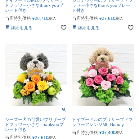
トイプードルMLのプリザーブ
シュナウザーのプリザーブドフ
ドフラワー小さなthank youプ
ラワー小さなthank youプレー
レート付き
ト付き
当店特別価格
¥
28,710
当店特別価格
¥
27,610
税込
税込
詳細を見る
詳細を見る
シーズー犬の可愛いプリザーブ
トイプードルのプリザーブドフ
ドフラワー小さなThankyouプ
ラワーアレンジML-Beauty
レート付き
当店特別価格
¥
37,400
税込
当店特別価格
¥
27,610
税込