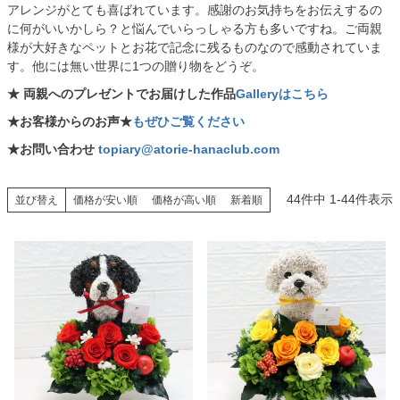
アレンジがとても喜ばれています。感謝のお気持ちをお伝えするの
に何がいいかしら？と悩んでいらっしゃる方も多いですね。ご両親
様が大好きなペットとお花で記念に残るものなので感動されていま
す。他には無い世界に1つの贈り物をどうぞ。
★ 両親へのプレゼントでお届けした作品
Galleryはこちら
★お客様からのお声★
もぜひご覧ください
★お問い合わせ
topiary@atorie-hanaclub.com
44
件中
1
-
44
件表示
並び替え
価格が安い順
価格が高い順
新着順