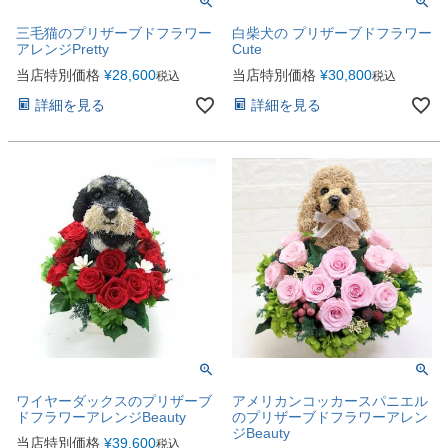
三毛猫のプリザーブドフラワー
白柴犬の プリザーブドフラワー
アレンジPretty
Cute
当店特別価格
¥
28,600
当店特別価格
¥
30,800
税込
税込
詳細を見る
詳細を見る
ワイヤーダックスのプリザーブ
アメリカンコッカースパニエル
ドフラワーアレンジBeauty
のプリザーブドフラワーアレン
ジBeauty
当店特別価格
¥
39,600
税込