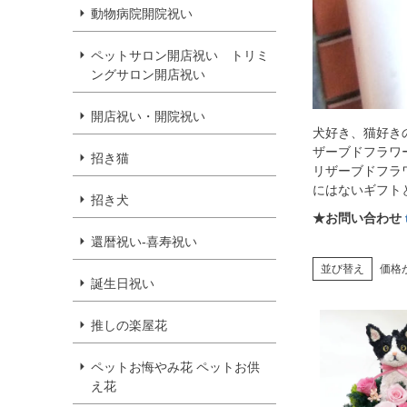
動物病院開院祝い
ペットサロン開店祝い トリミ
ングサロン開店祝い
開店祝い・開院祝い
犬好き、猫好き
ザーブドフラワ
招き猫
リザーブドフラ
にはないギフト
招き犬
★お問い合わせ
還暦祝い-喜寿祝い
並び替え
価格
誕生日祝い
推しの楽屋花
ペットお悔やみ花 ペットお供
え花