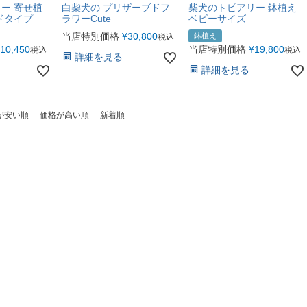
ー 寄せ植
白柴犬の プリザーブドフ
柴犬のトピアリー 鉢植え
ドタイプ
ラワーCute
ベビーサイズ
当店特別価格
¥
30,800
鉢植え
税込
10,450
当店特別価格
¥
19,800
税込
税込
詳細を見る
詳細を見る
が安い順
価格が高い順
新着順