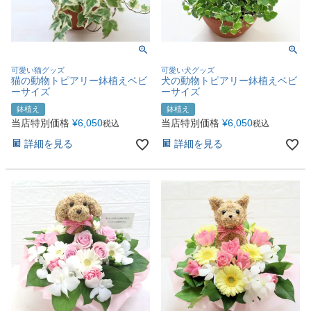
可愛い猫グッズ
可愛い犬グッズ
猫の動物トピアリー鉢植えベビ
犬の動物トピアリー鉢植えベビ
ーサイズ
ーサイズ
鉢植え
鉢植え
当店特別価格
¥
6,050
当店特別価格
¥
6,050
税込
税込
詳細を見る
詳細を見る