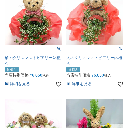
猫のクリスマストピアリー鉢植
犬のクリスマストピアリー鉢植
え
え
鉢植え
鉢植え
当店特別価格
¥
6,050
当店特別価格
¥
6,050
税込
税込
詳細を見る
詳細を見る