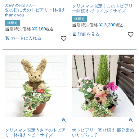
犬好きのお父さんへ
クリスマス限定くまのトピアリ
父の日に犬のトピアリー鉢植え
ー鉢植え-チャイルドサイズ
thank you
鉢植え
鉢植え
当店特別価格
¥
13,200
税込
当店特別価格
¥
6,160
税込
詳細を見る
カートに入れる
クリスマス限定うさぎのトピア
犬トピアリー寄せ植え 部分染め
リー鉢植えベビーサイズ
いたずらっ子