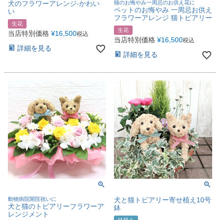
犬のフラワーアレンジ-かわい
猫のお悔やみ一周忌のお供え花に
ペットのお悔やみ 一周忌お供え
い
フラワーアレンジ 猫トピアリー
生花
生花
当店特別価格
¥
16,500
税込
当店特別価格
¥
16,500
税込
詳細を見る
詳細を見る
動物病院開院祝いに
犬と猫トピアリー寄せ植え10号
犬と猫のトピアリーフラワーア
鉢
レンジメント