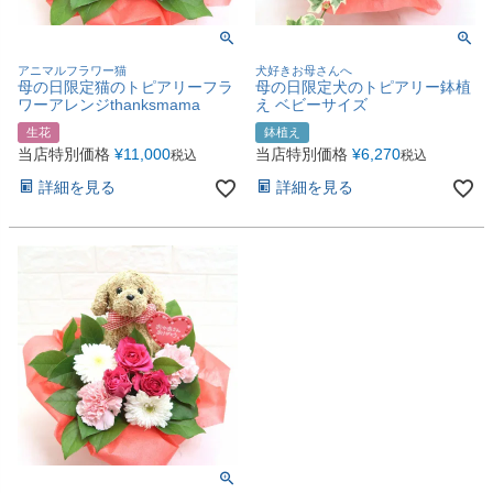
アニマルフラワー猫
犬好きお母さんへ
母の日限定猫のトピアリーフラ
母の日限定犬のトピアリー鉢植
ワーアレンジthanksmama
え ベビーサイズ
生花
鉢植え
当店特別価格
¥
11,000
当店特別価格
¥
6,270
税込
税込
詳細を見る
詳細を見る