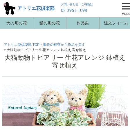
お問い合わせ・ご相談は
アトリエ花倶楽部
03-3961-1098
MEN
犬の形の花
猫の形の花
作品集
注文フォーム
アトリエ花倶楽部 TOP
動物の種類から作品を探す
犬猫動物トピアリー 生花アレンジ 鉢植え 寄せ植え
犬猫動物トピアリー 生花アレンジ 鉢植え
寄せ植え