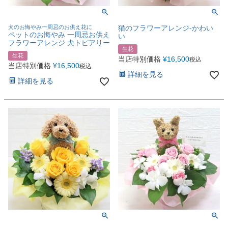
犬のお悔やみ一周忌のお供え花に
猫のフラワーアレンジ-かわい
ペットのお悔やみ 一周忌お供え
い
フラワーアレンジ 犬トピアリー
生花
生花
当店特別価格
¥
16,500
税込
当店特別価格
¥
16,500
税込
詳細を見る
詳細を見る