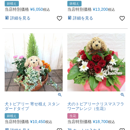
鉢植え
鉢植え
当店特別価格
¥
6,050
当店特別価格
¥
13,200
税込
税込
詳細を見る
詳細を見る
犬トピアリー 寄せ植え スタン
犬のトピアリークリスマスフラ
ダードタイプ
ワーアレンジ（生花）
鉢植え
生花
当店特別価格
¥
10,450
当店特別価格
¥
18,700
税込
税込