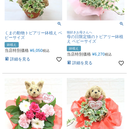
くまの動物トピアリー鉢植え ベ
猫好きお母さんへ
母の日限定猫のトピアリー鉢植
ビーサイズ
え ベビーサイズ
鉢植え
鉢植え
当店特別価格
¥
6,050
税込
当店特別価格
¥
6,270
税込
詳細を見る
詳細を見る