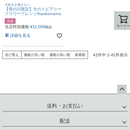
犬好きお母さんへ
【母の日限定】犬のトピアリー
フラワーアレンジthanksmama
生花
カート
カート
当店特別価格
¥
11,000
税込
詳細を見る
41
件中
1
-
41
件表示
並び替え
価格が安い順
価格が高い順
新着順
ペー
ジト
送料・お支払い
ップ
へ
配送