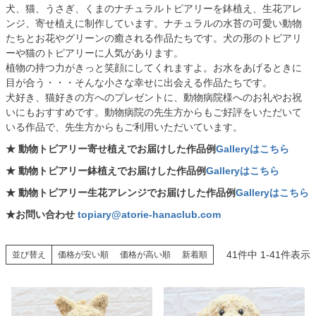
犬、猫、うさぎ、くまのナチュラルトピアリーを鉢植え、生花アレ
ンジ、寄せ植えに制作しています。ナチュラルの水苔の可愛い動物
たちとお花やグリーンの癒される作品たちです。犬の形のトピアリ
ーや猫のトピアリーに人気があります。
植物の持つ力がきっと笑顔にしてくれますよ。お水をあげるときに
目が合う・・・そんな小さな幸せに出会える作品たちです。
犬好き、猫好きの方へのプレゼントに、動物病院様へのお礼やお祝
いにもおすすめです。動物病院の先生方からもご好評をいただいて
いる作品で、先生方からもご利用いただいています。
★ 動物トピアリー寄せ植えでお届けした作品例
Galleryはこちら
★ 動物トピアリー鉢植えでお届けした作品例
Galleryはこちら
★ 動物トピアリー生花アレンジでお届けした作品例
Galleryはこちら
★お問い合わせ
topiary@atorie-hanaclub.com
41
件中
1
-
41
件表示
並び替え
価格が安い順
価格が高い順
新着順