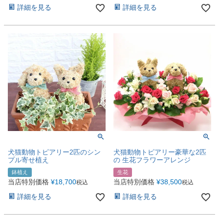
詳細を見る
詳細を見る
犬猫動物トピアリー2匹のシン
犬猫動物トピアリー豪華な2匹
プル寄せ植え
の 生花フラワーアレンジ
鉢植え
生花
当店特別価格
¥
18,700
当店特別価格
¥
38,500
税込
税込
詳細を見る
詳細を見る