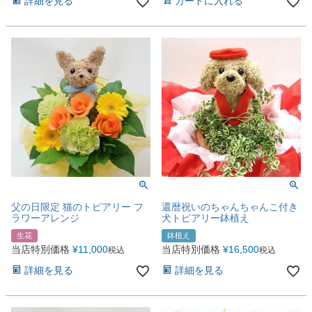
詳細を見る
カートに入れる
父の日限定 猫のトピアリー フ
還暦祝いのちゃんちゃんこ付き
ラワーアレンジ
犬トピアリー鉢植え
生花
鉢植え
当店特別価格
¥
11,000
当店特別価格
¥
16,500
税込
税込
詳細を見る
詳細を見る