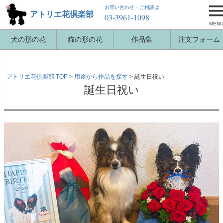
お問い合わせ・ご相談は
アトリエ花倶楽部
03-3961-1098
MEN
犬の形の花
猫の形の花
作品集
注文フォーム
アトリエ花倶楽部 TOP
用途から作品を探す
誕生日祝い
誕生日祝い