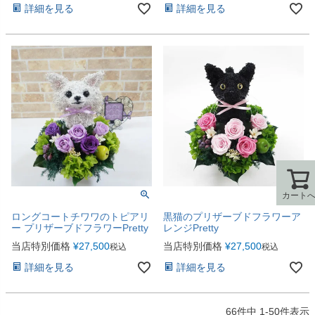
詳細を見る
詳細を見る
カート
カート
ロングコートチワワのトピアリ
黒猫のプリザーブドフラワーア
ー プリザーブドフラワーPretty
レンジPretty
当店特別価格
¥
27,500
当店特別価格
¥
27,500
税込
税込
詳細を見る
詳細を見る
66
件中
1
-
50
件表示