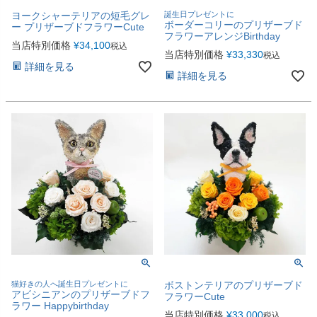
ヨークシャーテリアの短毛グレ
誕生日プレゼントに
ボーダーコリーのプリザーブド
ー プリザーブドフラワーCute
フラワーアレンジBirthday
当店特別価格
¥
34,100
税込
当店特別価格
¥
33,330
税込
詳細を見る
詳細を見る
猫好きの人へ誕生日プレゼントに
ボストンテリアのプリザーブド
アビシニアンのプリザーブドフ
フラワーCute
ラワー Happybirthday
当店特別価格
¥
33,000
税込