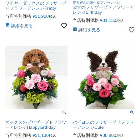
ワイヤーダックスのプリザーブ
柴犬好きの誕生日プレゼントに
柴犬のプリザーブドフラワーア
ドフラワーアレンジPretty
レンジBirthday
当店特別価格
¥
31,900
税込
当店特別価格
¥
31,130
税込
詳細を見る
詳細を見る
ダックスのプリザーブドフラワ
パピヨンのプリザーブドフラワ
ーアレンジHappybirthday
ーアレンジCute
当店特別価格
¥
31,130
当店特別価格
¥
30,800
税込
税込