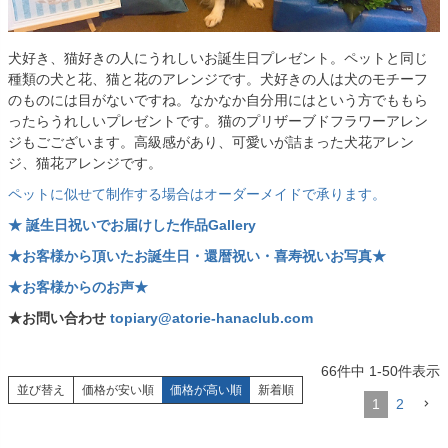
犬好き、猫好きの人にうれしいお誕生日プレゼント。ペットと同じ
種類の犬と花、猫と花のアレンジです。犬好きの人は犬のモチーフ
のものには目がないですね。なかなか自分用にはという方でももら
ったらうれしいプレゼントです。猫のプリザーブドフラワーアレン
ジもごございます。高級感があり、可愛いが詰まった犬花アレン
ジ、猫花アレンジです。
ペットに似せて制作する場合はオーダーメイドで承ります。
★ 誕生日祝いでお届けした作品Gallery
★お客様から頂いたお誕生日・還暦祝い・喜寿祝いお写真★
★お客様からのお声★
★お問い合わせ
topiary@atorie-hanaclub.com
66
件中
1
-
50
件表示
並び替え
価格が安い順
価格が高い順
新着順
1
2