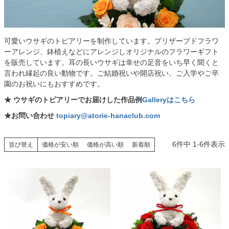
可愛いウサギのトピアリーを制作しています。プリザーブドフラワ
ーアレンジ、鉢植えなどにアレンジしオリジナルのフラワーギフト
を販売しています。耳の長いウサギは幸せの足音をいち早く聞くと
言われ縁起の良い動物です。ご結婚祝いや開店祝い、ご入学やご卒
園のお祝いにもおすすめです。
★ ウサギのトピアリーでお届けした作品例
Galleryはこちら
★お問い合わせ
topiary@atorie-hanaclub.com
6
件中
1
-
6
件表示
並び替え
価格が安い順
価格が高い順
新着順