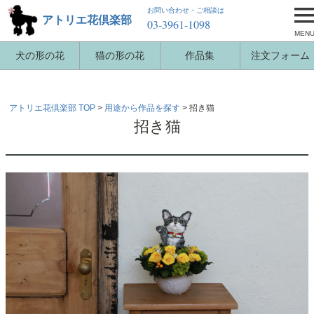
お問い合わせ・ご相談は
アトリエ花倶楽部
03-3961-1098
MEN
犬の形の花
猫の形の花
作品集
注文フォーム
アトリエ花倶楽部 TOP
用途から作品を探す
招き猫
招き猫