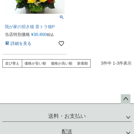
我が家の招き猫 茶トラ猫P
当店特別価格
¥
30,800
税込
詳細を見る
3
件中
1
-
3
件表示
並び替え
価格が安い順
価格が高い順
新着順
ペー
ジト
送料・お支払い
ップ
へ
配送