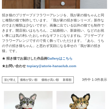
招き猫のプリザーブドフラワーアレンジを、我が家の猫ちゃんと同
じ種類の猫で制作しています。「我が家の招き猫シリーズ」新作な
のでまだ種類は少ないですが、画像に出ている以外の猫でも制作で
きます。開店祝いはもちろん、ご結婚祝い、新築祝い、などのお祝
い事には気の利いたおしゃれなギフトになりますね。プリザーブド
フラワーアレンジですので長く飾っていただけます。「あら、うち
の子の招き猫ちゃん」と思わず笑顔になる幸せの「我が家の招き
猫」です。
★ 招き猫でお届けした作品例
Galleryはこちら
★お問い合わせ
topiary@atorie-hanaclub.com
3
件中
1
-
3
件表示
並び替え
価格が安い順
価格が高い順
新着順