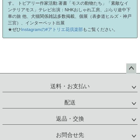
す。 トピアリー作家活動:著書「モスの動物たち」「素敵なイ
ンテリアモス」テレビ出演：NHKおしゃれ工房、ぶらり途中下
車の旅 他、犬猫関係雑誌多数掲載、個展（表参道ヒルズ・神戸
三宮）、インターペット出展
★ぜひ
Instagramの#アトリエ花倶楽部
もご覧ください。
ペー
ジト
送料・お支払い
ップ
へ
配送
返品・交換
お問合せ先