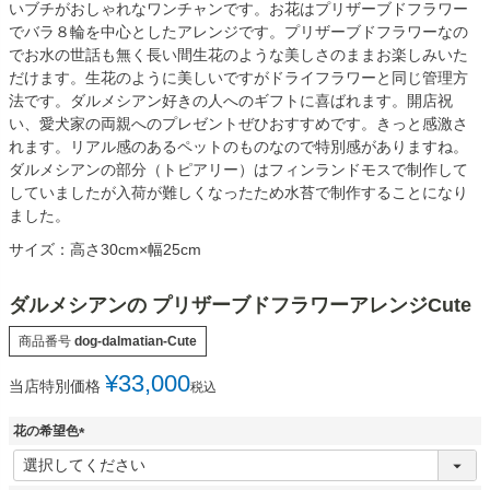
いブチがおしゃれなワンチャンです。お花はプリザーブドフラワー
でバラ８輪を中心としたアレンジです。プリザーブドフラワーなの
でお水の世話も無く長い間生花のような美しさのままお楽しみいた
だけます。生花のように美しいですがドライフラワーと同じ管理方
法です。ダルメシアン好きの人へのギフトに喜ばれます。開店祝
い、愛犬家の両親へのプレゼントぜひおすすめです。きっと感激さ
れます。リアル感のあるペットのものなので特別感がありますね。
ダルメシアンの部分（トピアリー）はフィンランドモスで制作して
していましたが入荷が難しくなったため水苔で制作することになり
ました。
サイズ：高さ30cm×幅25cm
ダルメシアンの プリザーブドフラワーアレンジCute
商品番号
dog-dalmatian-Cute
¥
33,000
当店特別価格
税込
花の希望色
(
必