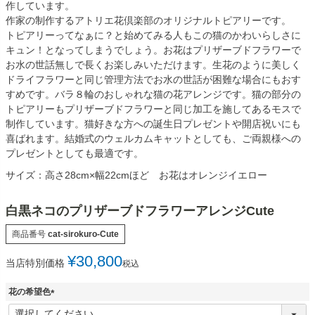
作しています。
作家の制作するアトリエ花倶楽部のオリジナルトピアリーです。
トピアリーってなぁに？と始めてみる人もこの猫のかわいらしさに
キュン！となってしまうでしょう。お花はプリザーブドフラワーで
お水の世話無しで長くお楽しみいただけます。生花のように美しく
ドライフラワーと同じ管理方法でお水の世話が困難な場合にもおす
すめです。バラ８輪のおしゃれな猫の花アレンジです。猫の部分の
トピアリーもプリザーブドフラワーと同じ加工を施してあるモスで
制作しています。猫好きな方への誕生日プレゼントや開店祝いにも
喜ばれます。結婚式のウェルカムキャットとしても、ご両親様への
プレゼントとしても最適です。
サイズ：高さ28cm×幅22cmほど お花はオレンジイエロー
白黒ネコのプリザーブドフラワーアレンジCute
商品番号
cat-sirokuro-Cute
¥
30,800
当店特別価格
税込
花の希望色
(