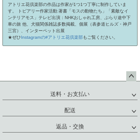
アトリエ花倶楽部の作品は作家が1つ1つ丁寧に制作していま
す。 トピアリー作家活動:著書「モスの動物たち」「素敵なイ
ンテリアモス」テレビ出演：NHKおしゃれ工房、ぶらり途中下
車の旅 他、犬猫関係雑誌多数掲載、個展（表参道ヒルズ・神戸
三宮）、インターペット出展
★ぜひ
Instagramの#アトリエ花倶楽部
もご覧ください。
ペー
ジト
送料・お支払い
ップ
へ
配送
返品・交換