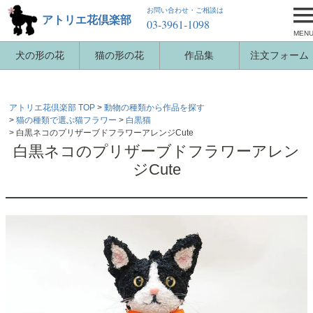
お問い合わせ・ご相談は
アトリエ花倶楽部
03-3961-1098
MEN
犬の形の花
猫の形の花
作品集
注文フォーム
アトリエ花倶楽部 TOP
動物の種類から作品を探す
猫の種類で選ぶ猫フラワー
白黒猫
白黒ネコのプリザーブドフラワーアレンジCute
白黒ネコのプリザーブドフラワーアレン
ジCute