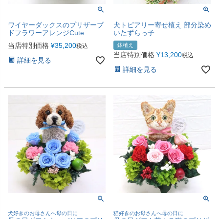
ワイヤーダックスのプリザーブ
犬トピアリー寄せ植え 部分染め
ドフラワーアレンジCute
いたずらっ子
当店特別価格
¥
35,200
鉢植え
税込
当店特別価格
¥
13,200
税込
詳細を見る
詳細を見る
犬好きのお母さんへ母の日に
猫好きのお母さんへ母の日に