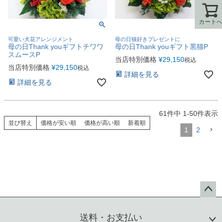
カート
カート
可愛い犬花アレンジメント
母の日猫好きプレゼントに
母の日Thank youギフトチワワ
母の日Thank youギフト黒猫P
スムースP
当店特別価格
¥
29,150
税込
当店特別価格
¥
29,150
税込
詳細を見る
詳細を見る
61
件中
1
-
50
件表示
並び替え
価格が安い順
価格が高い順
新着順
1
2
ペー
ジト
送料・お支払い