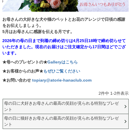
お母さんの大好きな犬や猫のペットとお花のアレンジで日頃の感謝
をお伝えしましょう。
5月はお母さんに感謝を伝える月です。
2026年の母の日まで到着の締め切りは4月25日18時で締め切らせて
いただきました。現在のお届けはご注文確定から17日間ほどでござ
います。
★母へのプレゼントの★
Galleryはこちら
★お客様からのお声★
もぜひご覧ください
★お問い合わせ
topiary@atorie-hanaclub.com
2
件中
1
-
2
件表示
母の日に犬好きお母さんの最高の笑顔が見られる特別なプレゼ
ント
母の日に猫好きお母さんの最高の笑顔が見られる特別なプレゼ
ント