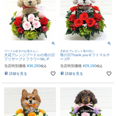
プードル好きのお母さんへ
犬好きプレゼント母の日に
犬花アレンジプードルの母の日
母の日Thank youギフトマルチ
プリザーブドフラワーML-P
ーズP
当店特別価格
¥
30,250
当店特別価格
¥
29,150
税込
税込
詳細を見る
詳細を見る