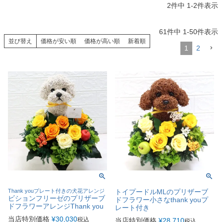
2
件中
1
-
2
件表示
61
件中
1
-
50
件表示
並び替え
価格が安い順
価格が高い順
新着順
1
2
Thank youプレート付きの犬花アレンジ
トイプードルMLのプリザーブ
ビションフリーゼのプリザーブ
ドフラワー小さなthank youプ
ドフラワーアレンジThank you
レート付き
当店特別価格
¥
30,030
税込
当店特別価格
¥
28,710
税込