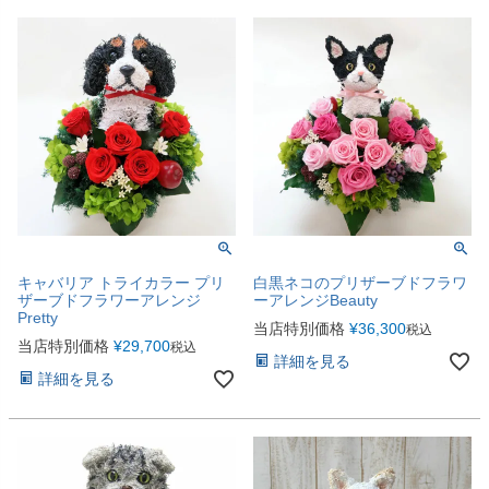
キャバリア トライカラー プリ
白黒ネコのプリザーブドフラワ
ザーブドフラワーアレンジ
ーアレンジBeauty
Pretty
当店特別価格
¥
36,300
税込
当店特別価格
¥
29,700
税込
詳細を見る
詳細を見る