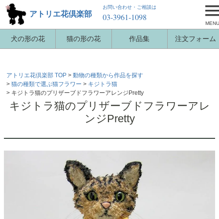
お問い合わせ・ご相談は
アトリエ花倶楽部
03-3961-1098
MEN
犬の形の花
猫の形の花
作品集
注文フォーム
アトリエ花倶楽部 TOP
動物の種類から作品を探す
猫の種類で選ぶ猫フラワー
キジトラ猫
キジトラ猫のプリザーブドフラワーアレンジPretty
キジトラ猫のプリザーブドフラワーアレ
ンジPretty