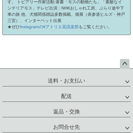
す。 トピアリー作家活動:著書「モスの動物たち」「素敵なイ
ンテリアモス」テレビ出演：NHKおしゃれ工房、ぶらり途中下
車の旅 他、犬猫関係雑誌多数掲載、個展（表参道ヒルズ・神戸
三宮）、インターペット出展
★ぜひ
Instagramの#アトリエ花倶楽部
もご覧ください。
ペー
ジト
送料・お支払い
ップ
へ
配送
返品・交換
お問合せ先