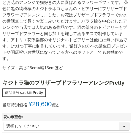
とお花のアレンジで猫好きの人に喜ばれるフラワーギフトです。 茶
色に黒の縞模様のキジトラネコちゃんのトピアリーにプリザーブド
フラワーでアレンジしました。お花はプリザーブドフラワーでお水
の世話無しで長くお楽しみいただけます。バラ５輪を中心としたア
レンジで当店では人気のある作品です。猫の部分のトピアリーもプ
リザーブドフラワーと同じ加工を施してあるモスで制作していま
す。アトリエ花倶楽部のオリジナルトピアリーは他には無い作品で
す。1つ1つ丁寧に制作しています。猫好きの方への誕生日プレゼン
トや開店祝いお世話になっている方へのギフトとしてもお勧めで
す。
サイズ：高さ25cm×幅13cmほど
キジトラ猫のプリザーブドフラワーアレンジPretty
商品番号
cat-kiji-Pretty
¥
28,600
当店特別価格
税込
花の希望色
(
必