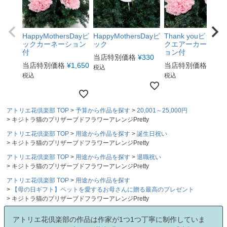
HappyMothersDayピ
HappyMothersDayピ
Thank youピックス
ックカーネーション
ック
クエアーカーネー
付
ョン付
当店特別価格
¥
330
当店特別価格
¥
1,650
当店特別価格
¥
1,6
税込
税込
税込
アトリエ花倶楽部 TOP
予算から作品を探す
20,001～25,000円
キジトラ猫のプリザーブドフラワーアレンジPretty
アトリエ花倶楽部 TOP
用途から作品を探す
誕生日祝い
キジトラ猫のプリザーブドフラワーアレンジPretty
アトリエ花倶楽部 TOP
用途から作品を探す
退職祝い
キジトラ猫のプリザーブドフラワーアレンジPretty
アトリエ花倶楽部 TOP
用途から作品を探す
【母の日ギフト】ペットを愛するお母さんに贈る最高のプレゼント
キジトラ猫のプリザーブドフラワーアレンジPretty
アトリエ花倶楽部の作品は作家が1つ1つ丁寧に制作していま