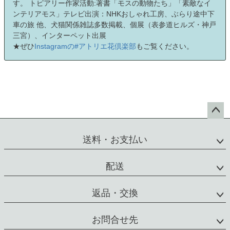
す。 トピアリー作家活動:著書「モスの動物たち」「素敵なイ
ンテリアモス」テレビ出演：NHKおしゃれ工房、ぶらり途中下
車の旅 他、犬猫関係雑誌多数掲載、個展（表参道ヒルズ・神戸
三宮）、インターペット出展
★ぜひ
Instagramの#アトリエ花倶楽部
もご覧ください。
ペー
ジト
送料・お支払い
ップ
へ
配送
返品・交換
お問合せ先