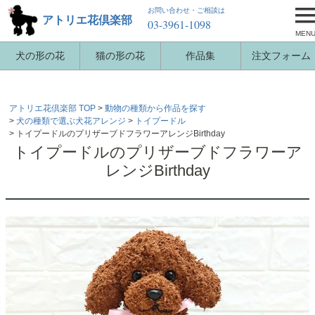
お問い合わせ・ご相談は
アトリエ花倶楽部
03-3961-1098
MEN
犬の形の花
猫の形の花
作品集
注文フォーム
アトリエ花倶楽部 TOP
動物の種類から作品を探す
犬の種類で選ぶ犬花アレンジ
トイプードル
トイプードルのプリザーブドフラワーアレンジBirthday
トイプードルのプリザーブドフラワーア
レンジBirthday