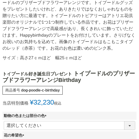
ードルのプリザーブドフラワーアレンジです。トイプードルグッズ
をプレゼントしたいけれど、ありきたりではなくおしゃれなものを
贈りたい方に最適です。トイプードルのトピアリーはアトリエ花倶
楽部のオリジナルで1つ1つ制作している作品です。お花はプリザー
ブドフラワーアレンジで高級感があり、長くきれいに飾っていただ
けます。Happybirthdayのプレートをお付けしています。さりげなく
お祝いのお気持ちを込めて。画像のトイプードルはもこもこタイプ
のレッド（赤茶）です。お花のお色は濃いめのピンク系。
サイズ：高さ27ｃｍほど 幅25ｃｍほど
トイプードルのプリザー
トイプードル好き誕生日プレゼント
ブドフラワーアレンジBirthday
商品番号
dog-poodle-c-birthday
¥
32,230
当店特別価格
税込
動物の色または部分の色
(
必
須
花の希望色