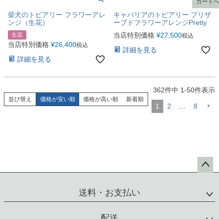
カート
カート
柴犬のトピアリー フラワーアレ
キャバリアのトピアリー プリザ
ンジ（生花）
ーブドフラワーアレンジPretty
当店特別価格
¥
27,500
生花
税込
当店特別価格
¥
26,400
税込
詳細を見る
詳細を見る
362
件中
1
-
50
件表示
並び替え
価格が安い順
価格が高い順
新着順
1
2
…
8
ペー
ジト
送料・お支払い
ップ
へ
配送