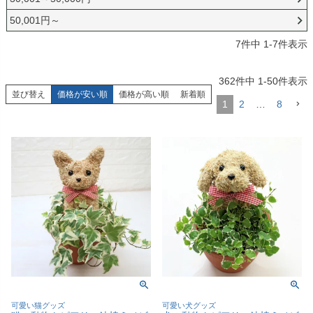
50,001円～
7
件中
1
-
7
件表示
362
件中
1
-
50
件表示
並び替え
価格が安い順
価格が高い順
新着順
1
2
…
8
可愛い猫グッズ
可愛い犬グッズ