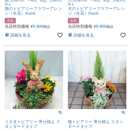
猫のお悔やみ、一周忌、初盆、お彼岸お
犬のお悔やみ、一周忌、初盆、お彼岸お
供え
供え
猫のトピアリーフラワーアレン
犬のトピアリーフラワーアレン
ジ（生花）thank
ジ（生花）thank
生花
生花
当店特別価格
¥
9,900
当店特別価格
¥
9,900
税込
税込
詳細を見る
詳細を見る
うさぎトピアリー 寄せ植え ス
猫トピアリー 寄せ植え スタン
タンダードタイプ
ダードタイプ