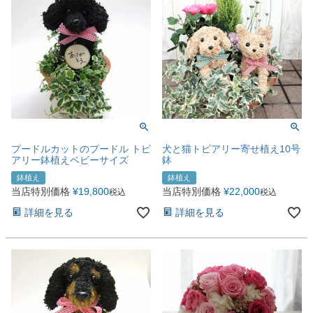
プードルカットのプードル トピ
犬と猫トピアリー寄せ植え10号
アリー鉢植えベビーサイズ
鉢
鉢植え
鉢植え
当店特別価格
¥
19,800
当店特別価格
¥
22,000
税込
税込
詳細を見る
詳細を見る