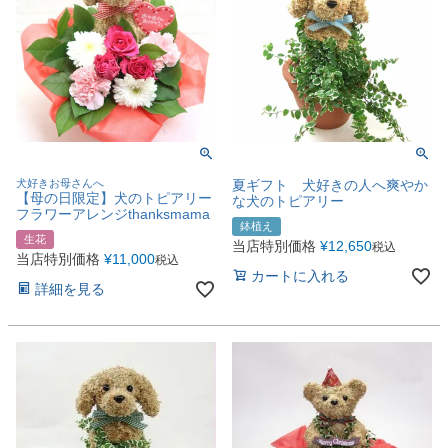
犬好きお母さんへ
夏ギフト 犬好きの人へ爽やか
【母の日限定】犬のトピアリー
な犬のトピアリー
フラワーアレンジthanksmama
鉢植え
生花
当店特別価格
¥
12,650
税込
当店特別価格
¥
11,000
税込
カートに入れる
詳細を見る