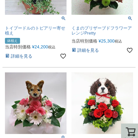
トイプードルのトピアリー寄せ
くまのプリザーブドフラワーア
植え
レンジPretty
当店特別価格
¥
25,300
鉢植え
税込
当店特別価格
¥
24,200
税込
詳細を見る
詳細を見る