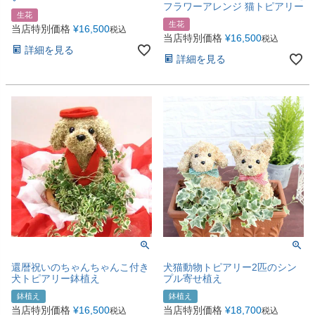
フラワーアレンジ 猫トピアリー
生花
生花
当店特別価格
¥
16,500
税込
当店特別価格
¥
16,500
税込
詳細を見る
詳細を見る
還暦祝いのちゃんちゃんこ付き
犬猫動物トピアリー2匹のシン
犬トピアリー鉢植え
プル寄せ植え
鉢植え
鉢植え
当店特別価格
¥
16,500
当店特別価格
¥
18,700
税込
税込