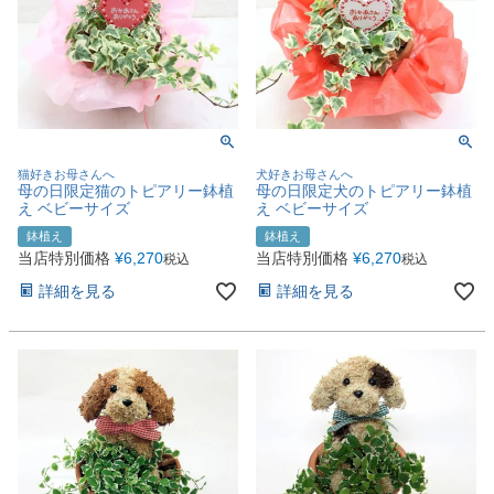
猫好きお母さんへ
犬好きお母さんへ
母の日限定猫のトピアリー鉢植
母の日限定犬のトピアリー鉢植
え ベビーサイズ
え ベビーサイズ
鉢植え
鉢植え
当店特別価格
¥
6,270
当店特別価格
¥
6,270
税込
税込
詳細を見る
詳細を見る