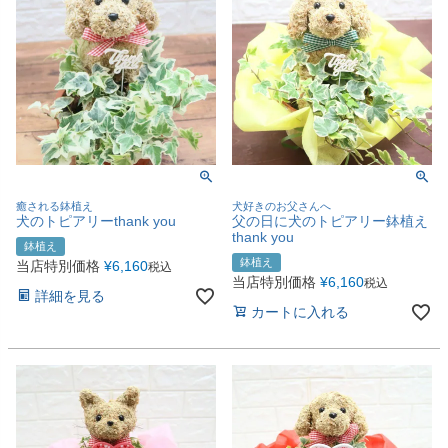
癒される鉢植え
犬好きのお父さんへ
犬のトピアリーthank you
父の日に犬のトピアリー鉢植え
thank you
鉢植え
鉢植え
当店特別価格
¥
6,160
税込
当店特別価格
¥
6,160
税込
詳細を見る
カートに入れる