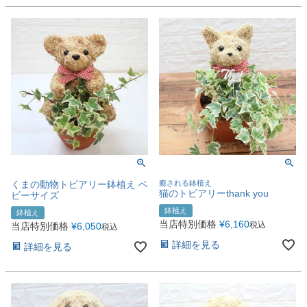
くまの動物トピアリー鉢植え ベ
癒される鉢植え
猫のトピアリーthank you
ビーサイズ
鉢植え
鉢植え
当店特別価格
¥
6,160
税込
当店特別価格
¥
6,050
税込
詳細を見る
詳細を見る