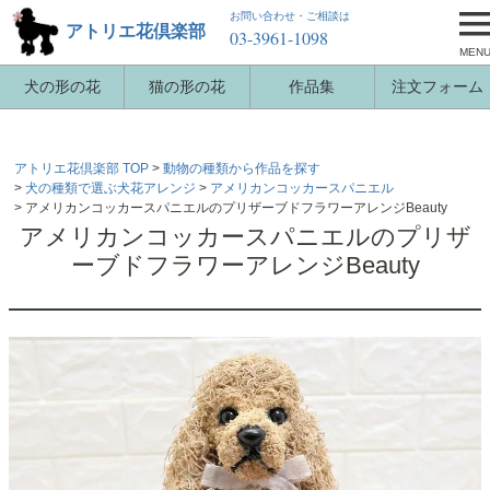
お問い合わせ・ご相談は
アトリエ花倶楽部
03-3961-1098
MEN
犬の形の花
猫の形の花
作品集
注文フォーム
アトリエ花倶楽部 TOP
動物の種類から作品を探す
犬の種類で選ぶ犬花アレンジ
アメリカンコッカースパニエル
アメリカンコッカースパニエルのプリザーブドフラワーアレンジBeauty
アメリカンコッカースパニエルのプリザ
ーブドフラワーアレンジBeauty