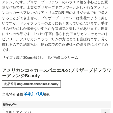
アレンジです。プリザーブドフラワーのバラ１２輪を中心とした豪
華な作品です。上質なプリザーブドフラワーとおしゃれなアメリカ
ンコッカーのアレンジはアトリエ花倶楽部のオリジナルで他で購入
することができません。プリザーブドフラワーは生花のように美し
いですが、ドライフラワーのように長く飾っていただけます。手作
りの作品にしか出せない柔らかな雰囲気と美しさがあります。世界
に１つの作品です。1つ1つ丁寧に作られたアメリカンコッカーのト
ピアリー。アメリカンコッカー好きの方にとても喜ばれます。長く
飾れるのでご結婚祝い、結婚式でのご両親様への贈り物におすすめ
です。
サイズ：高さ30cm×幅28cmほど画像はクリーム
アメリカンコッカースパニエルのプリザーブドフラワ
ーアレンジBeauty
商品番号
dog-americancocker-Beauty
¥
40,700
当店特別価格
税込
動物の色
(