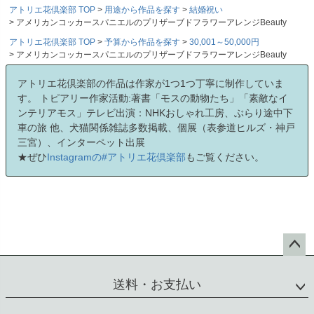
アトリエ花倶楽部 TOP
用途から作品を探す
結婚祝い
アメリカンコッカースパニエルのプリザーブドフラワーアレンジBeauty
アトリエ花倶楽部 TOP
予算から作品を探す
30,001～50,000円
アメリカンコッカースパニエルのプリザーブドフラワーアレンジBeauty
アトリエ花倶楽部の作品は作家が1つ1つ丁寧に制作していま
す。 トピアリー作家活動:著書「モスの動物たち」「素敵なイ
ンテリアモス」テレビ出演：NHKおしゃれ工房、ぶらり途中下
車の旅 他、犬猫関係雑誌多数掲載、個展（表参道ヒルズ・神戸
三宮）、インターペット出展
★ぜひ
Instagramの#アトリエ花倶楽部
もご覧ください。
ペー
ジト
送料・お支払い
ップ
へ