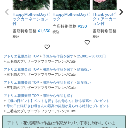
HappyMothersDayピ
HappyMothersDayピ
Thank youピックス
ックカーネーション
ック
クエアーカーネー
付
ョン付
当店特別価格
¥
330
当店特別価格
¥
1,650
当店特別価格
¥
1,6
税込
税込
税込
アトリエ花倶楽部 TOP
予算から作品を探す
25,001～30,000円
三毛猫のプリザーブドフラワーアレンジCute
アトリエ花倶楽部 TOP
用途から作品を探す
結婚祝い
三毛猫のプリザーブドフラワーアレンジCute
アトリエ花倶楽部 TOP
用途から作品を探す
出産祝い
三毛猫のプリザーブドフラワーアレンジCute
アトリエ花倶楽部 TOP
用途から作品を探す
【母の日ギフト】ペットを愛するお母さんに贈る最高のプレゼント
母の日に猫好きお母さんの最高の笑顔が見られる特別なプレゼント
三毛猫のプリザーブドフラワーアレンジCute
アトリエ花倶楽部の作品は作家が1つ1つ丁寧に制作していま