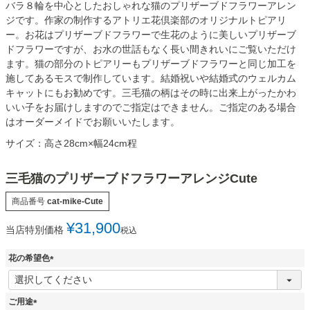
バラ８輪を中心としたおしゃれな猫のプリザーブドフラワーアレン
ジです。作家の制作するアトリエ花倶楽部のオリジナルトピアリ
ー。お花はプリザーブドフラワーで生花のように美しいプリザーブ
ドフラワーですが、お水の世話もなく長い間きれいにご覧いただけ
ます。猫の部分のトピアリーもプリザーブドフラワーと同じ加工を
施してあるモスで制作しています。結婚祝いや結婚式のウェルカム
キャットにもお勧めです。三毛猫の柄はその時に出来上がったかわ
いい子をお届けしますのでご指定はできません。ご指定のある場合
はオーダーメイドでお願いいたします。
サイズ：高さ28cm×幅24cm程
三毛猫のプリザーブドフラワーアレンジCute
商品番号
cat-mike-Cute
¥
31,900
当店特別価格
税込
花の希望色
(
必
須
ご用途