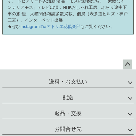
す。 トピアリー作家活動:著書「モスの動物たち」「素敵なイ
ンテリアモス」テレビ出演：NHKおしゃれ工房、ぶらり途中下
車の旅 他、犬猫関係雑誌多数掲載、個展（表参道ヒルズ・神戸
三宮）、インターペット出展
★ぜひ
Instagramの#アトリエ花倶楽部
もご覧ください。
ペー
ジト
送料・お支払い
ップ
へ
配送
返品・交換
お問合せ先