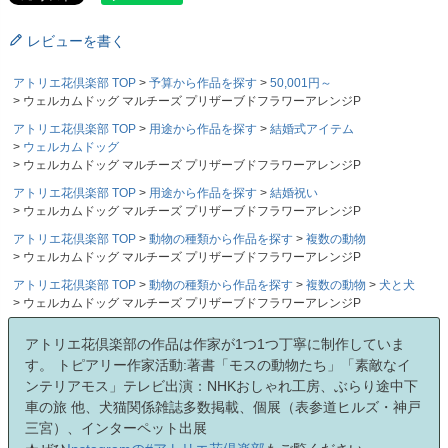
レビューを書く
アトリエ花倶楽部 TOP
予算から作品を探す
50,001円～
ウェルカムドッグ マルチーズ プリザーブドフラワーアレンジP
アトリエ花倶楽部 TOP
用途から作品を探す
結婚式アイテム
ウェルカムドッグ
ウェルカムドッグ マルチーズ プリザーブドフラワーアレンジP
アトリエ花倶楽部 TOP
用途から作品を探す
結婚祝い
ウェルカムドッグ マルチーズ プリザーブドフラワーアレンジP
アトリエ花倶楽部 TOP
動物の種類から作品を探す
複数の動物
ウェルカムドッグ マルチーズ プリザーブドフラワーアレンジP
アトリエ花倶楽部 TOP
動物の種類から作品を探す
複数の動物
犬と犬
ウェルカムドッグ マルチーズ プリザーブドフラワーアレンジP
アトリエ花倶楽部の作品は作家が1つ1つ丁寧に制作していま
す。 トピアリー作家活動:著書「モスの動物たち」「素敵なイ
ンテリアモス」テレビ出演：NHKおしゃれ工房、ぶらり途中下
車の旅 他、犬猫関係雑誌多数掲載、個展（表参道ヒルズ・神戸
三宮）、インターペット出展