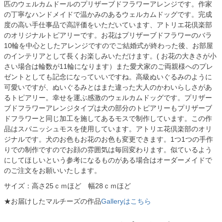
匹のウェルカムドールのプリザーブドフラワーアレンジです。作家
の丁寧なハンドメイドで温かみのあるウェルカムドッグです。完成
度の高い手仕事品で高評価をいただいています、アトリエ花倶楽部
のオリジナルトピアリーです。お花はプリザーブドフラワーのバラ
10輪を中心としたアレンジですのでご結婚式が終わった後、お部屋
のインテリアとして長くお楽しみいただけます。( お花の大きさが小
さい場合は輪数が11輪になります）また愛犬家のご両親様へのプレ
ゼントとしても記念になっていいですね。高級ぬいぐるみのように
可愛いですが、ぬいぐるみとはまた違った大人のかわいらしさがあ
るトピアリー。幸せを運ぶ感激のウェルカムドッグです。プリザー
ブドフラワーアレンジタイプは犬の部分のトピアリーもプリザーブ
ドフラワーと同じ加工を施してあるモスで制作しています。この作
品はスパニッシュモスを使用しています。アトリエ花倶楽部のオリ
ジナルです。犬のお色もお花のお色も変更できます。1つ1つの手作
りでの制作ですのでお顔の雰囲気は毎回変わります。似ているよう
にしてほしいという参考になるものがある場合はオーダーメイドで
のご注文をお願いいたします。
サイズ：高さ25ｃｍほど 幅28ｃｍほど
★お届けしたマルチーズの作品
Galleryはこちら