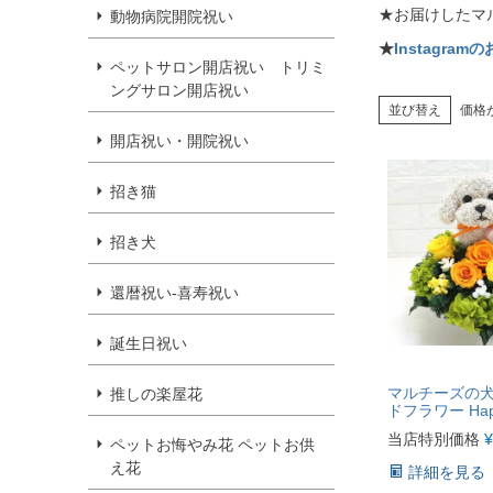
★お届けしたマ
動物病院開院祝い
★
Instagr
ペットサロン開店祝い トリミ
ングサロン開店祝い
並び替え
価格
開店祝い・開院祝い
招き猫
招き犬
還暦祝い-喜寿祝い
誕生日祝い
マルチーズの
推しの楽屋花
ドフラワー Happ
当店特別価格
¥
ペットお悔やみ花 ペットお供
え花
詳細を見る