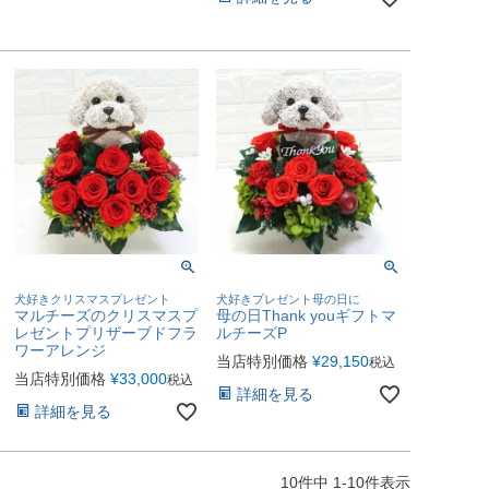
犬好きクリスマスプレゼント
犬好きプレゼント母の日に
マルチーズのクリスマスプ
母の日Thank youギフトマ
レゼントプリザーブドフラ
ルチーズP
ワーアレンジ
当店特別価格
¥
29,150
税込
当店特別価格
¥
33,000
税込
詳細を見る
詳細を見る
10
件中
1
-
10
件表示