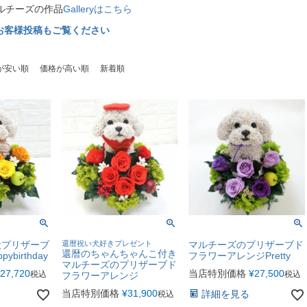
ルチーズの作品
Galleryはこちら
amのお客様投稿もご覧ください
が安い順
価格が高い順
新着順
犬プリザーブ
還暦祝い犬好きプレゼント
マルチーズのプリザーブド
還暦のちゃんちゃんこ付き
ybirthday
フラワーアレンジPretty
マルチーズのプリザーブド
27,720
当店特別価格
¥
27,500
税込
税込
フラワーアレンジ
当店特別価格
¥
31,900
詳細を見る
税込