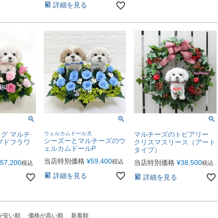
詳細を見る
グ マルチ
ウェルカムドール犬
マルチーズのトピアリー
シーズーとマルチーズのウ
ブドフラワ
クリスマスリース（アート
ェルカムドールP
タイプ）
当店特別価格
¥
59,400
税込
57,200
当店特別価格
¥
38,500
税込
税込
詳細を見る
詳細を見る
が安い順
価格が高い順
新着順