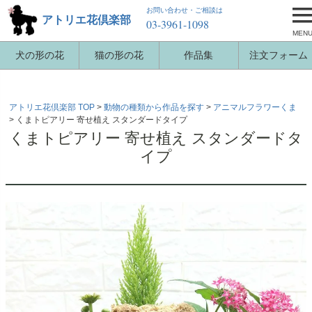
お問い合わせ・ご相談は
アトリエ花倶楽部
03-3961-1098
MEN
犬の形の花
猫の形の花
作品集
注文フォーム
アトリエ花倶楽部 TOP
動物の種類から作品を探す
アニマルフラワーくま
くまトピアリー 寄せ植え スタンダードタイプ
くまトピアリー 寄せ植え スタンダードタ
イプ