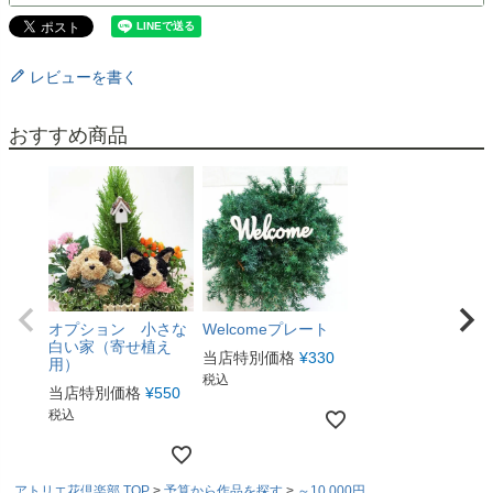
レビューを書く
おすすめ商品
オプション 小さな
Welcomeプレート
白い家（寄せ植え
当店特別価格
¥
330
用）
税込
当店特別価格
¥
550
税込
アトリエ花倶楽部 TOP
予算から作品を探す
～10,000円