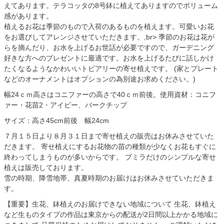
えてあります。テラコッタの8号鉢に植えてありますのでボリューム
感があります。
植えるお花は季節のもので入荷のあるものを植えます。可愛いお花
をお選びしてアレンジさせていただきます。,br> 季節のお花は花が
らを摘んだり、お水を上げるお世話が必要ですので、ガーデニング
好きな方へのプレゼントに最適です。お水を上げるたびに話しかけ
たくなるようなかわいいトピアリーの寄せ植えです。 (家とプレート
などのオーナメントはオプションの為別途お求めください。)
幅24ｃｍ高さはコニファーの高さで40ｃｍ前後。使用資材：コニフ
ァー・花苗2・アイビー、バークチップ
サイズ：高さ45cm前後 幅24cm
７月１５日より８月３１日まで寄せ植えの販売はお休みさせていた
だきます。 寄せ植えにするお花物の苗の種類が少なくお花もすぐに
終わってしまうものが多いからです。 プミラだけのシンプルな寄せ
植えは販売しております。
雪の時期、降雪地帯、真夏時期のお届けはお休みさせていただきま
す。
【重要】生花、鉢植えのお届けできない地域について 生花、鉢植え
など生ものタイプの作品は東京からの配送が2日間以上かかる地域に