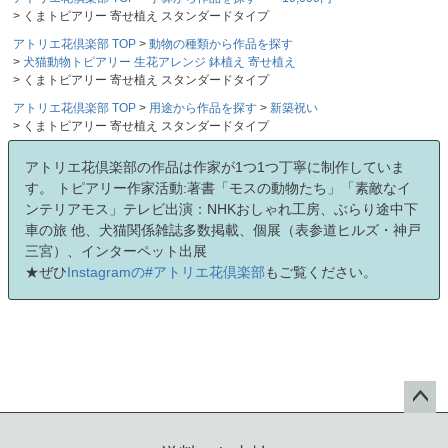
くまトピアリー 寄せ植え スタンダードタイプ
アトリエ花倶楽部 TOP
動物の種類から作品を探す
犬猫動物トピアリー 生花アレンジ 鉢植え 寄せ植え
くまトピアリー 寄せ植え スタンダードタイプ
アトリエ花倶楽部 TOP
用途から作品を探す
新築祝い
くまトピアリー 寄せ植え スタンダードタイプ
アトリエ花倶楽部の作品は作家が1つ1つ丁寧に制作していま
す。 トピアリー作家活動:著書「モスの動物たち」「素敵なイ
ンテリアモス」テレビ出演：NHKおしゃれ工房、ぶらり途中下
車の旅 他、犬猫関係雑誌多数掲載、個展（表参道ヒルズ・神戸
三宮）、インターペット出展
★ぜひ
Instagramの#アトリエ花倶楽部
もご覧ください。
ペー
ジト