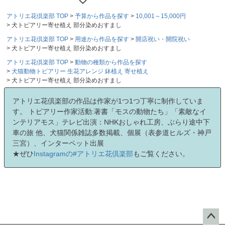
アトリエ花倶楽部 TOP
予算から作品を探す
10,001～15,000円
犬トピアリー寄せ植え 部分染めおすまし
アトリエ花倶楽部 TOP
用途から作品を探す
開店祝い・開院祝い
犬トピアリー寄せ植え 部分染めおすまし
アトリエ花倶楽部 TOP
動物の種類から作品を探す
犬猫動物トピアリー 生花アレンジ 鉢植え 寄せ植え
犬トピアリー寄せ植え 部分染めおすまし
アトリエ花倶楽部の作品は作家が1つ1つ丁寧に制作していま
す。 トピアリー作家活動:著書「モスの動物たち」「素敵なイ
ンテリアモス」テレビ出演：NHKおしゃれ工房、ぶらり途中下
車の旅 他、犬猫関係雑誌多数掲載、個展（表参道ヒルズ・神戸
三宮）、インターペット出展
★ぜひ
Instagramの#アトリエ花倶楽部
もご覧ください。