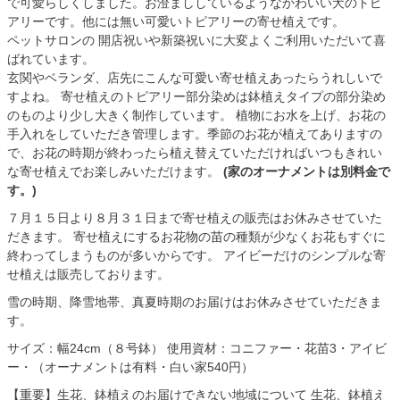
で可愛らしくしました。お澄まししているようなかわいい犬のトピ
アリーです。他には無い可愛いトピアリーの寄せ植えです。
ペットサロンの 開店祝いや新築祝いに大変よくご利用いただいて喜
ばれています。
玄関やベランダ、店先にこんな可愛い寄せ植えあったらうれしいで
すよね。 寄せ植えのトピアリー部分染めは鉢植えタイプの部分染め
のものより少し大きく制作しています。 植物にお水を上げ、お花の
手入れをしていただき管理します。季節のお花が植えてありますの
で、お花の時期が終わったら植え替えていただければいつもきれい
な寄せ植えでお楽しみいただけます。
(家のオーナメントは別料金で
す。)
７月１５日より８月３１日まで寄せ植えの販売はお休みさせていた
だきます。 寄せ植えにするお花物の苗の種類が少なくお花もすぐに
終わってしまうものが多いからです。 アイビーだけのシンプルな寄
せ植えは販売しております。
雪の時期、降雪地帯、真夏時期のお届けはお休みさせていただきま
す。
サイズ：幅24cm（８号鉢） 使用資材：コニファー・花苗3・アイビ
ー・（オーナメントは有料・白い家540円）
【重要】生花、鉢植えのお届けできない地域について 生花、鉢植え