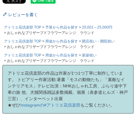
レビューを書く
アトリエ花倶楽部 TOP
予算から作品を探す
20,001～25,000円
おしゃれなプリザーブドフラワーアレンジ ラウンド
アトリエ花倶楽部 TOP
用途から作品を探す
開店祝い・開院祝い
おしゃれなプリザーブドフラワーアレンジ ラウンド
アトリエ花倶楽部 TOP
用途から作品を探す
新築祝い
おしゃれなプリザーブドフラワーアレンジ ラウンド
アトリエ花倶楽部の作品は作家が1つ1つ丁寧に制作していま
す。 トピアリー作家活動:著書「モスの動物たち」「素敵なイ
ンテリアモス」テレビ出演：NHKおしゃれ工房、ぶらり途中下
車の旅 他、犬猫関係雑誌多数掲載、個展（表参道ヒルズ・神戸
三宮）、インターペット出展
★ぜひ
Instagramの#アトリエ花倶楽部
もご覧ください。