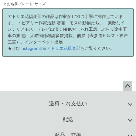
お名前プレートLサイズ
アトリエ花倶楽部の作品は作家が1つ1つ丁寧に制作していま
す。 トピアリー作家活動:著書「モスの動物たち」「素敵なイ
ンテリアモス」テレビ出演：NHKおしゃれ工房、ぶらり途中下
車の旅 他、犬猫関係雑誌多数掲載、個展（表参道ヒルズ・神戸
三宮）、インターペット出展
★ぜひ
Instagramの#アトリエ花倶楽部
もご覧ください。
ペー
ジト
送料・お支払い
ップ
へ
配送
返品・交換