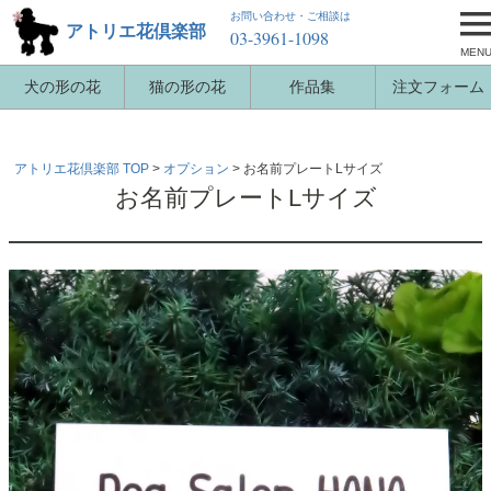
お問い合わせ・ご相談は
アトリエ花倶楽部
03-3961-1098
MEN
犬の形の花
猫の形の花
作品集
注文フォーム
アトリエ花倶楽部 TOP
オプション
お名前プレートLサイズ
お名前プレートLサイズ