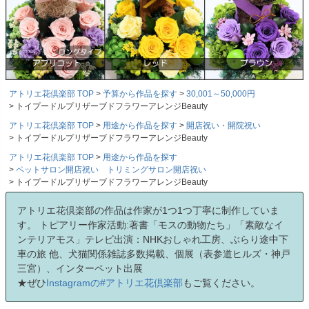
アトリエ花倶楽部 TOP
予算から作品を探す
30,001～50,000円
トイプードルプリザーブドフラワーアレンジBeauty
アトリエ花倶楽部 TOP
用途から作品を探す
開店祝い・開院祝い
トイプードルプリザーブドフラワーアレンジBeauty
アトリエ花倶楽部 TOP
用途から作品を探す
ペットサロン開店祝い トリミングサロン開店祝い
トイプードルプリザーブドフラワーアレンジBeauty
アトリエ花倶楽部の作品は作家が1つ1つ丁寧に制作していま
す。 トピアリー作家活動:著書「モスの動物たち」「素敵なイ
ンテリアモス」テレビ出演：NHKおしゃれ工房、ぶらり途中下
車の旅 他、犬猫関係雑誌多数掲載、個展（表参道ヒルズ・神戸
三宮）、インターペット出展
★ぜひ
Instagramの#アトリエ花倶楽部
もご覧ください。