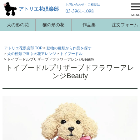
お問い合わせ・ご相談は
アトリエ花倶楽部
03-3961-1098
MEN
犬の形の花
猫の形の花
作品集
注文フォーム
アトリエ花倶楽部 TOP
動物の種類から作品を探す
犬の種類で選ぶ犬花アレンジ
トイプードル
トイプードルプリザーブドフラワーアレンジBeauty
トイプードルプリザーブドフラワーアレ
ンジBeauty