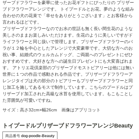
ザーブドフラワーを豪華に使ったお花ギフトにぴったりの プリザー
ブドフラワーアレンジです。 トイプードルとお花。夢のような組み
合わせの犬の花束で「幸せをありがとうございます」とお客様から
言われるほどです。
プリザーブドフラワーなのでお水の世話も無く長い間生花のような
美しさのままお楽しみいただけます。生花のように美しいですがド
ライフラワーと同じ扱いで管理します。プリザーブドフラワーのバ
ラが１２輪を中心としたアレンジで大変豪華です。大切な方へのお
祝い事、結婚式のウェルカムドッグ、ご両親へのプレゼントにぜひ
おすすめです。犬好きな方への誕生日プレゼントにも大変喜ばれま
す。 アトリエ花倶楽部のプリザーブドモストピアリーは他には無い
世界に１つの作品で感動される作品です。プリザーブドフラワーア
レンジタイプは犬の部分のトピアリーもプリザーブドフラワーと同
じ加工を施してあるモスで制作しています。こちらのプードルはプ
リザーブド加工された高級な水苔を使用しています。もこもことし
た雰囲気が可愛いですね。
サイズ：高さ32cm×幅26cm 画像はアプリコット
トイプードルプリザーブドフラワーアレンジBeauty
商品番号
dog-poodle-Beauty