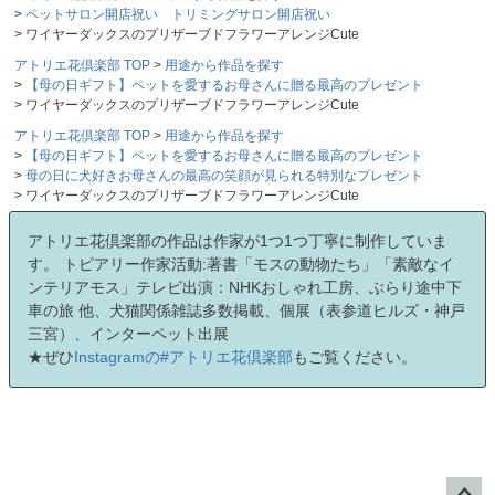
ペットサロン開店祝い トリミングサロン開店祝い
ワイヤーダックスのプリザーブドフラワーアレンジCute
アトリエ花倶楽部 TOP
用途から作品を探す
【母の日ギフト】ペットを愛するお母さんに贈る最高のプレゼント
ワイヤーダックスのプリザーブドフラワーアレンジCute
アトリエ花倶楽部 TOP
用途から作品を探す
【母の日ギフト】ペットを愛するお母さんに贈る最高のプレゼント
母の日に犬好きお母さんの最高の笑顔が見られる特別なプレゼント
ワイヤーダックスのプリザーブドフラワーアレンジCute
アトリエ花倶楽部の作品は作家が1つ1つ丁寧に制作していま
す。 トピアリー作家活動:著書「モスの動物たち」「素敵なイ
ンテリアモス」テレビ出演：NHKおしゃれ工房、ぶらり途中下
車の旅 他、犬猫関係雑誌多数掲載、個展（表参道ヒルズ・神戸
三宮）、インターペット出展
★ぜひ
Instagramの#アトリエ花倶楽部
もご覧ください。