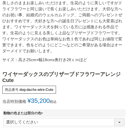
美しさのままお楽しみいただけます。生花のように美しいですがド
ライフラワーと同じ扱いで長くお楽しみいただけます。大切な方へ
のお祝い事、結婚式のウェルカムドッグ、ご両親へのプレゼントぜ
ひおすすめです。犬好きな方への誕生日プレゼントにも大変喜ばれ
ます。ワイヤーダックス犬を飼っている方には感激される作品で
す。生花のように見える美しく上品なプリザーブドフラワーです。
ワイヤーダックスのお色は単純なお色１色であれば同じお値段で変
更できます。色をどのようにどこへなどのご希望がある場合はオー
ダーメイドでお願いします。
サイズ：高さ25cm×幅18cmx奥行き28ｃｍほど
ワイヤーダックスのプリザーブドフラワーアレンジ
Cute
商品番号
dog-dachs-wire-Cute
¥
35,200
当店特別価格
税込
動物の色または部分の色
(
必