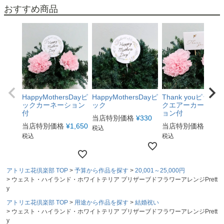
おすすめ商品
HappyMothersDayピ
HappyMothersDayピ
Thank youピックス
ックカーネーション
ック
クエアーカーネー
付
ョン付
当店特別価格
¥
330
当店特別価格
¥
1,650
当店特別価格
¥
1,6
税込
税込
税込
アトリエ花倶楽部 TOP
予算から作品を探す
20,001～25,000円
ウェスト・ハイランド・ホワイトテリア プリザーブドフラワーアレンジPrett
y
アトリエ花倶楽部 TOP
用途から作品を探す
結婚祝い
ウェスト・ハイランド・ホワイトテリア プリザーブドフラワーアレンジPrett
y