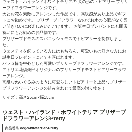
ウェスト・ハイランドホワイトテリアの 犬の形のトピアリー プリザ
ーブドフラワーアレンジです。
犬とお花を素敵にアレンジした作品です。高級感があり上品でギフ
トにお勧めです。 プリザーブドフラワーなのでお水の心配がなく長
い間きれいにお楽しみいただけます。 お誕生日プレゼントにも開店
祝いにもお勧めのお品物です。
プリザーブドモスのスパニッシュモスでトピアリーを制作しまし
た。
ウェスティを飼っている方にはもちろん、可愛いもの好きな方にお
誕生日プレゼントにとても喜ばれます。
バラ５輪を中心とした可愛いプリザーブドフラワーアレンジです。
アトリエ花倶楽部オリジナルのプリザーブドモストピアリーフラワ
ーアレンジ。
高級なぬいぐるみのように可愛らしいトピアリーと上品なプリザー
ブドフラワーアレンジの組み合わせで最高の贈り物を！
サイズ：高さ25cm×幅15cm
ウェスト・ハイランド・ホワイトテリア プリザーブ
ドフラワーアレンジPretty
商品番号
dog-whiteterrier-Pretty