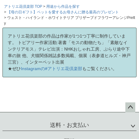
アトリエ花倶楽部 TOP
用途から作品を探す
【母の日ギフト】ペットを愛するお母さんに贈る最高のプレゼント
ウェスト・ハイランド・ホワイトテリア プリザーブドフラワーアレンジPrett
y
アトリエ花倶楽部の作品は作家が1つ1つ丁寧に制作していま
す。 トピアリー作家活動:著書「モスの動物たち」「素敵なイ
ンテリアモス」テレビ出演：NHKおしゃれ工房、ぶらり途中下
車の旅 他、犬猫関係雑誌多数掲載、個展（表参道ヒルズ・神戸
三宮）、インターペット出展
★ぜひ
Instagramの#アトリエ花倶楽部
もご覧ください。
ペー
ジト
送料・お支払い
ップ
へ