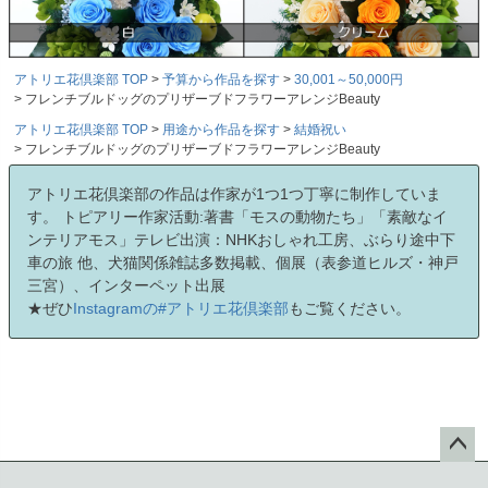
アトリエ花倶楽部 TOP
予算から作品を探す
30,001～50,000円
フレンチブルドッグのプリザーブドフラワーアレンジBeauty
アトリエ花倶楽部 TOP
用途から作品を探す
結婚祝い
フレンチブルドッグのプリザーブドフラワーアレンジBeauty
アトリエ花倶楽部の作品は作家が1つ1つ丁寧に制作していま
す。 トピアリー作家活動:著書「モスの動物たち」「素敵なイ
ンテリアモス」テレビ出演：NHKおしゃれ工房、ぶらり途中下
車の旅 他、犬猫関係雑誌多数掲載、個展（表参道ヒルズ・神戸
三宮）、インターペット出展
★ぜひ
Instagramの#アトリエ花倶楽部
もご覧ください。
ペー