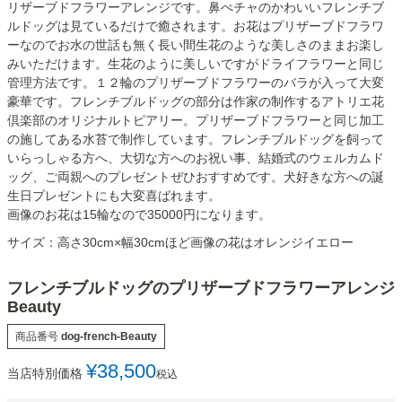
リザーブドフラワーアレンジです。鼻ぺチャのかわいいフレンチブ
ルドッグは見ているだけで癒されます。お花はプリザーブドフラワ
ーなのでお水の世話も無く長い間生花のような美しさのままお楽し
みいただけます。生花のように美しいですがドライフラワーと同じ
管理方法です。１２輪のプリザーブドフラワーのバラが入って大変
豪華です。フレンチブルドッグの部分は作家の制作するアトリエ花
倶楽部のオリジナルトピアリー。プリザーブドフラワーと同じ加工
の施してある水苔で制作しています。フレンチブルドッグを飼って
いらっしゃる方へ、大切な方へのお祝い事、結婚式のウェルカムド
ッグ、ご両親へのプレゼントぜひおすすめです。犬好きな方への誕
生日プレゼントにも大変喜ばれます。
画像のお花は15輪なので35000円になります。
サイズ：高さ30cm×幅30cmほど画像の花はオレンジイエロー
フレンチブルドッグのプリザーブドフラワーアレンジ
Beauty
商品番号
dog-french-Beauty
¥
38,500
当店特別価格
税込