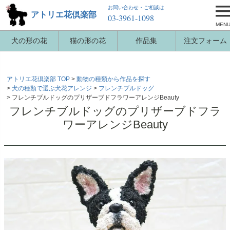
お問い合わせ・ご相談は
アトリエ花倶楽部
03-3961-1098
MEN
犬の形の花
猫の形の花
作品集
注文フォーム
アトリエ花倶楽部 TOP
動物の種類から作品を探す
犬の種類で選ぶ犬花アレンジ
フレンチブルドッグ
フレンチブルドッグのプリザーブドフラワーアレンジBeauty
フレンチブルドッグのプリザーブドフラ
ワーアレンジBeauty