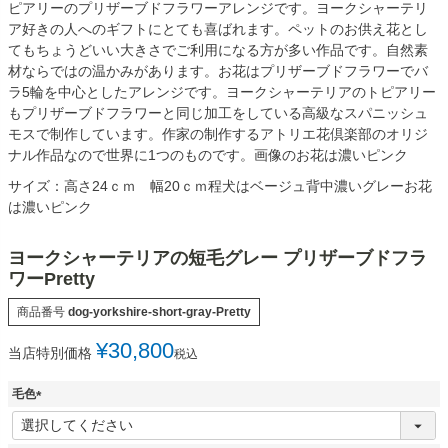
ピアリーのプリザーブドフラワーアレンジです。ヨークシャーテリ
ア好きの人へのギフトにとても喜ばれます。ペットのお供え花とし
てもちょうどいい大きさでご利用になる方が多い作品です。自然素
材ならではの温かみがあります。お花はプリザーブドフラワーでバ
ラ5輪を中心としたアレンジです。ヨークシャーテリアのトピアリー
もプリザーブドフラワーと同じ加工をしている高級なスパニッシュ
モスで制作しています。作家の制作するアトリエ花倶楽部のオリジ
ナル作品なので世界に1つのものです。画像のお花は濃いピンク
サイズ：高さ24ｃｍ 幅20ｃｍ程犬はベージュ背中濃いグレーお花
は濃いピンク
ヨークシャーテリアの短毛グレー プリザーブドフラ
ワーPretty
商品番号
dog-yorkshire-short-gray-Pretty
¥
30,800
当店特別価格
税込
毛色
(
必