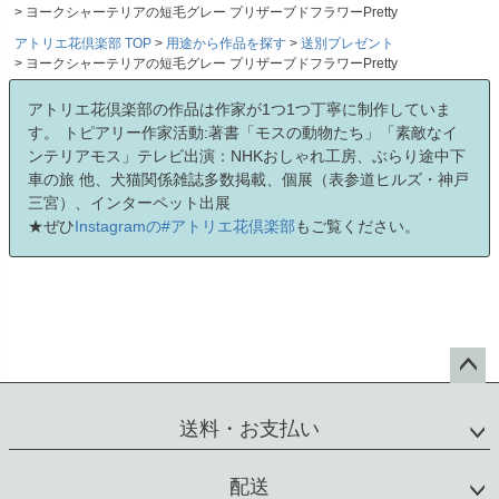
ヨークシャーテリアの短毛グレー プリザーブドフラワーPretty
アトリエ花倶楽部 TOP
用途から作品を探す
送別プレゼント
ヨークシャーテリアの短毛グレー プリザーブドフラワーPretty
アトリエ花倶楽部の作品は作家が1つ1つ丁寧に制作していま
す。 トピアリー作家活動:著書「モスの動物たち」「素敵なイ
ンテリアモス」テレビ出演：NHKおしゃれ工房、ぶらり途中下
車の旅 他、犬猫関係雑誌多数掲載、個展（表参道ヒルズ・神戸
三宮）、インターペット出展
★ぜひ
Instagramの#アトリエ花倶楽部
もご覧ください。
ペー
ジト
送料・お支払い
ップ
へ
配送