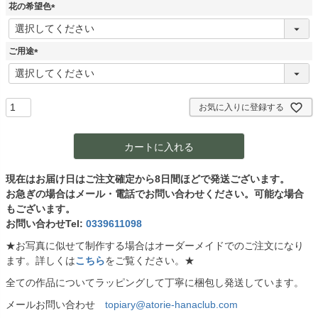
須
花の希望色
)
(
必
須
ご用途
)
(
必
須
)
お気に入りに登録する
カートに入れる
現在はお届け日はご注文確定から8日間ほどで発送ございます。
お急ぎの場合はメール・電話でお問い合わせください。可能な場合
もございます。
お問い合わせTel:
0339611098
★お写真に似せて制作する場合はオーダーメイドでのご注文になり
ます。詳しくは
こちら
をご覧ください。★
全ての作品についてラッピングして丁寧に梱包し発送しています。
メールお問い合わせ
topiary@atorie-hanaclub.com