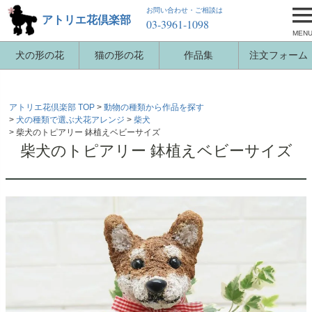
お問い合わせ・ご相談は
アトリエ花倶楽部
03-3961-1098
MEN
犬の形の花
猫の形の花
作品集
注文フォーム
アトリエ花倶楽部 TOP
動物の種類から作品を探す
犬の種類で選ぶ犬花アレンジ
柴犬
柴犬のトピアリー 鉢植えベビーサイズ
柴犬のトピアリー 鉢植えベビーサイズ