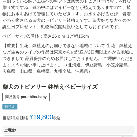
を飼っている飼い主様へのギフトは柴犬のトピアリーはおしゃれな
贈り物ですね。鉢の中にはアイビーなどが植えてありますので、植
物にお水をあげて管理していただきます。お水をあげるたび、愛着
がわく癒される柴犬のトピアリー鉢植えです。柴犬好きな方へのお
誕生日プレゼント、動物病院開院祝いとしてもおすすめです。
ベビーサイズ5号鉢：高さ26ｃｍほど幅15cm
【重要】生花、鉢植えのお届けできない地域について 生花、鉢植え
など生ものタイプの作品は東京からの配送が2日間以上かかる地域に
つきまして 品質保持のためお届けしておりません。 ご理解いただき
ますようお願い申し上げます。 （北海道、伊豆諸島、小笠原諸島、
広島県、山口県、島根県、九州全域、沖縄県）
柴犬のトピアリー 鉢植えベビーサイズ
商品番号
pot-shiba-baby
鉢植え
¥
19,800
当店特別価格
税込
ご用途