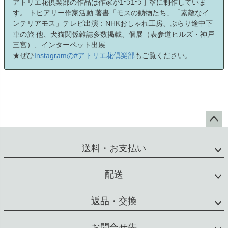
アトリエ花倶楽部の作品は作家が1つ1つ丁寧に制作していま
す。 トピアリー作家活動:著書「モスの動物たち」「素敵なイ
ンテリアモス」テレビ出演：NHKおしゃれ工房、ぶらり途中下
車の旅 他、犬猫関係雑誌多数掲載、個展（表参道ヒルズ・神戸
三宮）、インターペット出展
★ぜひ
Instagramの#アトリエ花倶楽部
もご覧ください。
ペー
ジト
送料・お支払い
ップ
へ
配送
返品・交換
お問合せ先