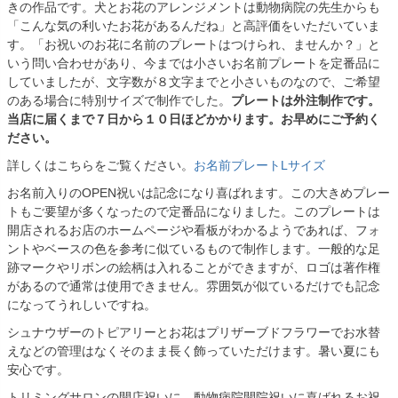
きの作品です。犬とお花のアレンジメントは動物病院の先生からも
「こんな気の利いたお花があるんだね」と高評価をいただいていま
す。「お祝いのお花に名前のプレートはつけられ、ませんか？」と
いう問い合わせがあり、今までは小さいお名前プレートを定番品に
していましたが、文字数が８文字までと小さいものなので、ご希望
のある場合に特別サイズで制作でした。
プレートは外注制作です。
当店に届くまで７日から１０日ほどかかります。お早めにご予約く
ださい。
詳しくはこちらをご覧ください。
お名前プレートLサイズ
お名前入りのOPEN祝いは記念になり喜ばれます。この大きめプレー
トもご要望が多くなったので定番品になりました。このプレートは
開店されるお店のホームページや看板がわかるようであれば、フォ
ントやベースの色を参考に似ているもので制作します。一般的な足
跡マークやリボンの絵柄は入れることができますが、ロゴは著作権
があるので通常は使用できません。雰囲気が似ているだけでも記念
になってうれしいですね。
シュナウザーのトピアリーとお花はプリザーブドフラワーでお水替
えなどの管理はなくそのまま長く飾っていただけます。暑い夏にも
安心です。
トリミングサロンの開店祝いに、動物病院開院祝いに喜ばれるお祝