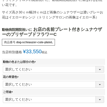
い花です。
サイズ高さ30ｃｍ幅28ｃｍほど画像のシュナウザーは濃いグレーお
花はイエローオレンジ（トリミングサロンの画像はイエロー系）
お店の名前プレート付きシュナウザ
動物病院開院祝いに
ーのプリザーブドフラワーC
商品番号
dog-schnauzer-cute-plateL
¥
33,550
当店特別価格
税込
動物の色または部分の色
(
必
須
花の希望色
)
(
必
須
ご用途
)
(
必
須