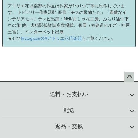
アトリエ花倶楽部の作品は作家が1つ1つ丁寧に制作していま
す。 トピアリー作家活動:著書「モスの動物たち」「素敵なイ
ンテリアモス」テレビ出演：NHKおしゃれ工房、ぶらり途中下
車の旅 他、犬猫関係雑誌多数掲載、個展（表参道ヒルズ・神戸
三宮）、インターペット出展
★ぜひ
Instagramの#アトリエ花倶楽部
もご覧ください。
ペー
ジト
送料・お支払い
ップ
へ
配送
返品・交換