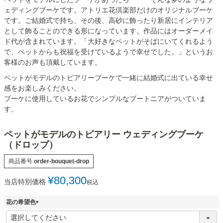
ェディングブーケです。アトリエ花倶楽部だけのオリジナルブーケ
です。ご結婚式で持ち、その後、高砂に飾ったり新居にインテリア
として飾ることのできる形になっています。作品にはオーダーメイ
ド代が含まれています。「大好きなペットがそばにいてくれるよう
で、ペットからも祝福を受けているようで幸せでした。」というお
客様のお声も頂戴しています。
ペットがモデルのトピアリーブーケで一緒に結婚式に出ている幸せ
感をお楽しみください。
ブーケに使用しているお花でシンプルなブートニアがついていま
す。
ペットがモデルのトピアリー ウェディングブーケ
（ドロップ）
商品番号
order-bouquet-drop
¥
80,300
当店特別価格
税込
花の希望色
(
必