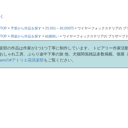
く
TOP
予算から作品を探す
25,001～30,000円
ワイヤーフォックステリアの プリ
TOP
用途から作品を探す
結婚祝い
ワイヤーフォックステリアの プリザーブド
楽部の作品は作家が1つ1つ丁寧に制作しています。 トピアリー作家活
Kおしゃれ工房、ぶらり途中下車の旅 他、犬猫関係雑誌多数掲載、個展
agramの#アトリエ花倶楽部
もご覧ください。