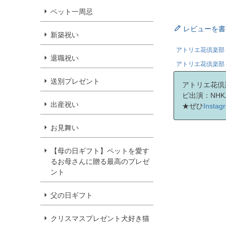
ペット一周忌
レビューを書
新築祝い
アトリエ花倶楽部 
退職祝い
アトリエ花倶楽部 
送別プレゼント
アトリエ花倶
ビ出演：NH
出産祝い
★ぜひ
Inst
お見舞い
【母の日ギフト】ペットを愛す
るお母さんに贈る最高のプレゼ
ント
父の日ギフト
クリスマスプレゼント犬好き猫