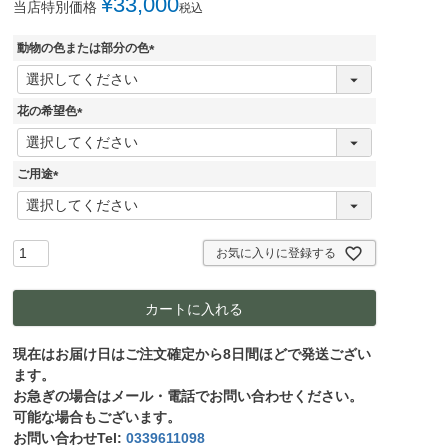
¥
33,000
当店特別価格
税込
動物の色または部分の色
(
必
須
花の希望色
)
(
必
須
ご用途
)
(
必
須
)
お気に入りに登録する
カートに入れる
現在はお届け日はご注文確定から8日間ほどで発送ござい
ます。
お急ぎの場合はメール・電話でお問い合わせください。
可能な場合もございます。
お問い合わせTel:
0339611098