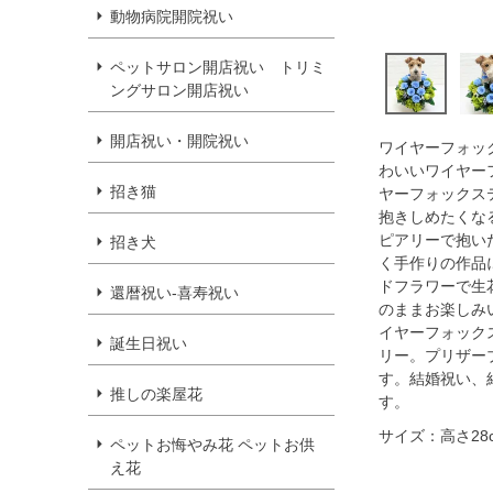
動物病院開院祝い
ペットサロン開店祝い トリミ
ングサロン開店祝い
開店祝い・開院祝い
ワイヤーフォッ
わいいワイヤー
招き猫
ヤーフォックス
抱きしめたくな
ピアリーで抱い
招き犬
く手作りの作品
ドフラワーで生
還暦祝い-喜寿祝い
のままお楽しみ
イヤーフォック
誕生日祝い
リー。プリザー
す。結婚祝い、
推しの楽屋花
す。
サイズ：高さ28
ペットお悔やみ花 ペットお供
え花