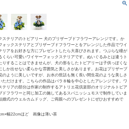
クステリアのトピアリー 犬のプリザーブドフラワーアレンジです。か
フォックステリアとプリザーブドフラワーとをアレンジした作品でワイ
テリアをお好きな方にプレゼントしたら大喜びされます。つぶらな瞳が
るくらい可愛いワイヤーフォックステリアです。ぬいぐるみとは違うト
たりすることはできませんが、犬の形をしたトピアリーは子供っぽくな
にしか出せない柔らかな雰囲気と美しさがあります。お花はプリザーブ
花のように美しいですが、お水の世話も無く長い間生花のような美しさ
いただけます。こちらの作品はバラ８輪を中心としたアレンジです。ワ
ステリアの部分は作家の制作するアトリエ花倶楽部のオリジナルトピア
ブドフラワーと同じ加工の施してあるスパニッシュモスで制作していま
結婚式のウェルカムドッグ、ご両親へのプレゼントにぜひおすすめで
cm×幅22cmほど 画像は薄い茶