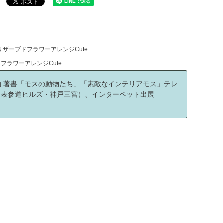
ザーブドフラワーアレンジCute
フラワーアレンジCute
動:著書「モスの動物たち」「素敵なインテリアモス」テレ
（表参道ヒルズ・神戸三宮）、インターペット出展