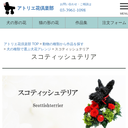
お問い合わせ・ご相談は
アトリエ花倶楽部
03-3961-1098
MEN
犬の形の花
猫の形の花
作品集
注文フォーム
アトリエ花倶楽部 TOP
動物の種類から作品を探す
犬の種類で選ぶ犬花アレンジ
スコティッシュテリア
スコティッシュテリア