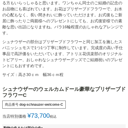
る方もいらっしゃると思います。ワンちゃん同士のご結婚の記念の
お品物にも喜ばれています。お花はプリザーブドフラワーで、お水
の心配もなく、長い間きれいに飾っていただけます。お式後もご新
居に飾ったりご両親様へのプレゼントにしても、お式後皆様での素
敵な思い出話になりますね。バラ16輪程度のおしゃれなアレンジで
す。
シュナウザーの部分はプリザーブドフラワーと同じ加工を施したス
パニッシュモスで1つ1つ丁寧に制作しています。完成度の高い手仕
事品で高評価をいただいています、アトリエ花倶楽部のオリジナル
トピアリー、おしゃれなシュナウザーグッズでご結婚祝いのプレゼ
ントにもおすすめです。
サイズ：高さ30ｃｍ 幅36ｃｍ程
シュナウザーのウェルカムドール豪華なプリザーブド
フラワーC
商品番号
dog-schnauzer-welcome-C
¥
73,700
当店特別価格
税込