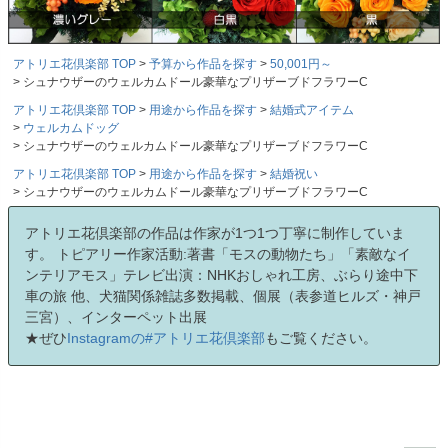
アトリエ花倶楽部 TOP
予算から作品を探す
50,001円～
シュナウザーのウェルカムドール豪華なプリザーブドフラワーC
アトリエ花倶楽部 TOP
用途から作品を探す
結婚式アイテム
ウェルカムドッグ
シュナウザーのウェルカムドール豪華なプリザーブドフラワーC
アトリエ花倶楽部 TOP
用途から作品を探す
結婚祝い
シュナウザーのウェルカムドール豪華なプリザーブドフラワーC
アトリエ花倶楽部の作品は作家が1つ1つ丁寧に制作していま
す。 トピアリー作家活動:著書「モスの動物たち」「素敵なイ
ンテリアモス」テレビ出演：NHKおしゃれ工房、ぶらり途中下
車の旅 他、犬猫関係雑誌多数掲載、個展（表参道ヒルズ・神戸
三宮）、インターペット出展
★ぜひ
Instagramの#アトリエ花倶楽部
もご覧ください。