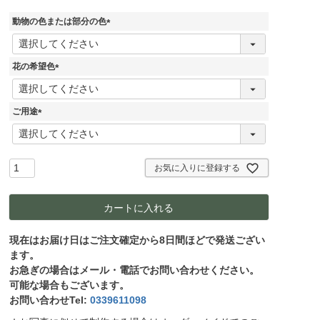
動物の色または部分の色
(
必
須
花の希望色
)
(
必
須
ご用途
)
(
必
須
)
お気に入りに登録する
カートに入れる
現在はお届け日はご注文確定から8日間ほどで発送ござい
ます。
お急ぎの場合はメール・電話でお問い合わせください。
可能な場合もございます。
お問い合わせTel:
0339611098