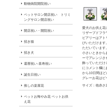
動物病院開院祝い
ペットサロン開店祝い トリミ
ングサロン開店祝い
愛犬のお供え花
開店祝い・開院祝い
リザーブドフラ
ピアリーはアト
招き猫
びいただけます
ただいています
招き犬
小さいときから
ーでアレンジさ
飾っていただけ
還暦祝い-喜寿祝い
にコメント欄に
から10日間ほ
誕生日祝い
グレーお花はピ
サイズ：他赤さ2
推しの楽屋花
ペットお悔やみ花 ペットお供
え花