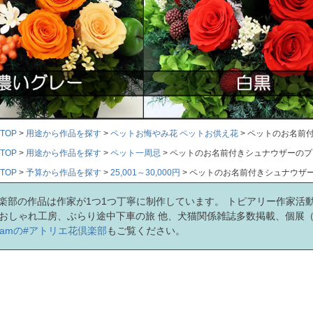
TOP
用途から作品を探す
ペットお悔やみ花 ペットお供え花
ペットのお名前
TOP
用途から作品を探す
ペット一周忌
ペットのお名前付きシュナウザーのプ
TOP
予算から作品を探す
25,001～30,000円
ペットのお名前付きシュナウザ
楽部の作品は作家が1つ1つ丁寧に制作しています。 トピアリー作家活
Kおしゃれ工房、ぶらり途中下車の旅 他、犬猫関係雑誌多数掲載、個展
agramの#アトリエ花倶楽部
もご覧ください。