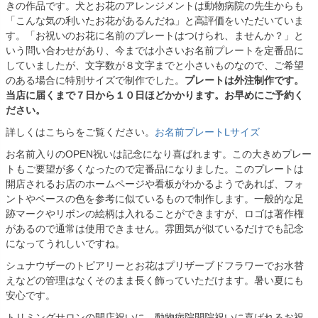
きの作品です。犬とお花のアレンジメントは動物病院の先生からも
「こんな気の利いたお花があるんだね」と高評価をいただいていま
す。「お祝いのお花に名前のプレートはつけられ、ませんか？」と
いう問い合わせがあり、今までは小さいお名前プレートを定番品に
していましたが、文字数が８文字までと小さいものなので、ご希望
のある場合に特別サイズで制作でした。
プレートは外注制作です。
当店に届くまで７日から１０日ほどかかります。お早めにご予約く
ださい。
詳しくはこちらをご覧ください。
お名前プレートLサイズ
お名前入りのOPEN祝いは記念になり喜ばれます。この大きめプレー
トもご要望が多くなったので定番品になりました。このプレートは
開店されるお店のホームページや看板がわかるようであれば、フォ
ントやベースの色を参考に似ているもので制作します。一般的な足
跡マークやリボンの絵柄は入れることができますが、ロゴは著作権
があるので通常は使用できません。雰囲気が似ているだけでも記念
になってうれしいですね。
シュナウザーのトピアリーとお花はプリザーブドフラワーでお水替
えなどの管理はなくそのまま長く飾っていただけます。暑い夏にも
安心です。
トリミングサロンの開店祝いに、動物病院開院祝いに喜ばれるお祝