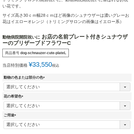
い花です。
サイズ高さ30ｃｍ幅28ｃｍほど画像のシュナウザーは濃いグレーお
花はイエローオレンジ（トリミングサロンの画像はイエロー系）
お店の名前プレート付きシュナウザ
動物病院開院祝いに
ーのプリザーブドフラワーC
商品番号
dog-schnauzer-cute-plateL
¥
33,550
当店特別価格
税込
動物の色または部分の色
(
必
須
花の希望色
)
(
必
須
ご用途
)
(
必
須