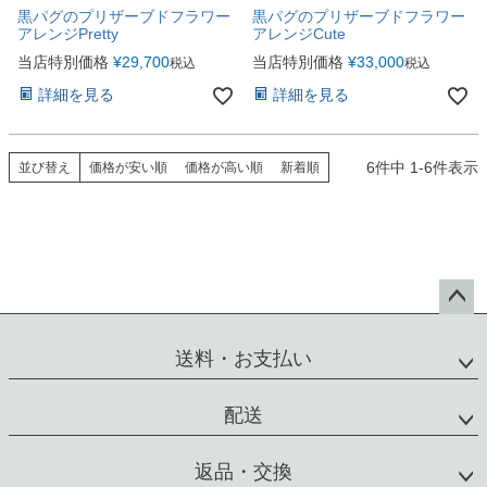
黒パグのプリザーブドフラワー
黒パグのプリザーブドフラワー
アレンジPretty
アレンジCute
当店特別価格
¥
29,700
当店特別価格
¥
33,000
税込
税込
詳細を見る
詳細を見る
6
件中
1
-
6
件表示
並び替え
価格が安い順
価格が高い順
新着順
ペー
ジト
送料・お支払い
ップ
へ
配送
返品・交換