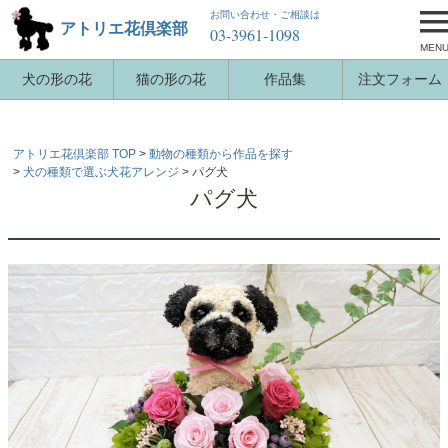
お問い合わせ・ご相談は
アトリエ花倶楽部
03-3961-1098
MEN
犬の形の花
猫の形の花
作品集
注文フォーム
アトリエ花倶楽部 TOP
動物の種類から作品を探す
犬の種類で選ぶ犬花アレンジ
パグ犬
パグ犬