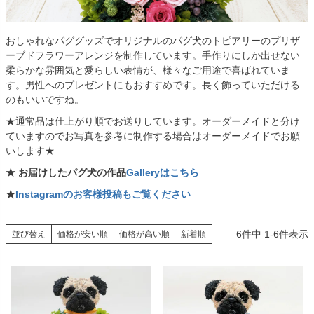
おしゃれなパググッズでオリジナルのパグ犬のトピアリーのプリザ
ーブドフラワーアレンジを制作しています。手作りにしか出せない
柔らかな雰囲気と愛らしい表情が、様々なご用途で喜ばれていま
す。男性へのプレゼントにもおすすめです。長く飾っていただける
のもいいですね。
★通常品は仕上がり順でお送りしています。オーダーメイドと分け
ていますのでお写真を参考に制作する場合はオーダーメイドでお願
いします★
★ お届けしたパグ犬の作品
Galleryはこちら
★
Instagramのお客様投稿もご覧ください
6
件中
1
-
6
件表示
並び替え
価格が安い順
価格が高い順
新着順