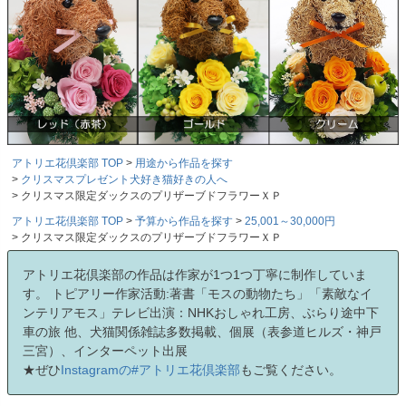
アトリエ花倶楽部 TOP
用途から作品を探す
クリスマスプレゼント犬好き猫好きの人へ
クリスマス限定ダックスのプリザーブドフラワーＸＰ
アトリエ花倶楽部 TOP
予算から作品を探す
25,001～30,000円
クリスマス限定ダックスのプリザーブドフラワーＸＰ
アトリエ花倶楽部の作品は作家が1つ1つ丁寧に制作していま
す。 トピアリー作家活動:著書「モスの動物たち」「素敵なイ
ンテリアモス」テレビ出演：NHKおしゃれ工房、ぶらり途中下
車の旅 他、犬猫関係雑誌多数掲載、個展（表参道ヒルズ・神戸
三宮）、インターペット出展
★ぜひ
Instagramの#アトリエ花倶楽部
もご覧ください。