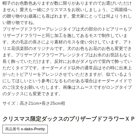
帽子のお色数色ありますが数に限りがありますのでお選びいただけ
ません）愛犬も一緒にクリスマスをお祝いしましょう。ご両親様へ
の贈り物やお歳暮にも喜ばれます。愛犬家にとっては何よりうれし
い贈り物ですね。
プリザーブドフラワーアレンジタイプは犬の部分のトピアリーもプ
リザーブドフラワーと同じ加工を施してあるモスで制作していま
す。犬の毛足の長さにより素材のモスを使い分けしています。アト
リエ花倶楽部のオリジナルです。犬のお色もお花のお色も変更でき
ます。プリザーブドフラワーアレンジタイプはお水のお世話もなく
長く飾っていただけます。反対にお水がダメなので室内で飾ってい
ただくタイプです。オーダーメイド以外の通常品はその時に出来上
がったトピアリーをアレンジさせていただきますが、似ているよう
にしてほしいという参考になるものがある場合はオーダーメイドで
のご注文をお願いいたします。画像はスムースですがロングタイプ
のダックスにも変更できます。
サイズ：高さ21cm×長さ25cm程
クリスマス限定ダックスのプリザーブドフラワーＸＰ
商品番号
x-daks-Pretty