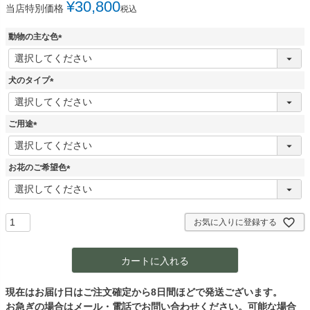
¥
30,800
当店特別価格
税込
動物の主な色
(
必
須
犬のタイプ
)
(
必
須
ご用途
)
(
必
須
お花のご希望色
)
(
必
須
)
お気に入りに登録する
カートに入れる
現在はお届け日はご注文確定から8日間ほどで発送ございます。
お急ぎの場合はメール・電話でお問い合わせください。可能な場合