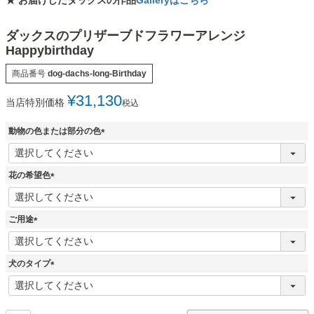
★ お届けしたダックスの作品
Galleryはこちら
ダックスのプリザーブドフラワーアレンジ
Happybirthday
商品番号
dog-dachs-long-Birthday
¥
31,130
当店特別価格
税込
動物の色または部分の色
(
必
須
花の希望色
)
(
必
須
ご用途
)
(
必
須
犬のタイプ
)
(
必
須