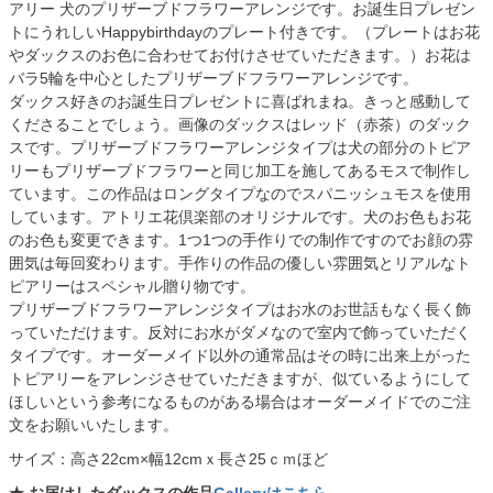
アリー 犬のプリザーブドフラワーアレンジです。お誕生日プレゼン
トにうれしいHappybirthdayのプレート付きです。（プレートはお花
やダックスのお色に合わせてお付けさせていただきます。）お花は
バラ5輪を中心としたプリザーブドフラワーアレンジです。
ダックス好きのお誕生日プレゼントに喜ばれまね。きっと感動して
くださることでしょう。画像のダックスはレッド（赤茶）のダック
スです。プリザーブドフラワーアレンジタイプは犬の部分のトピア
リーもプリザーブドフラワーと同じ加工を施してあるモスで制作し
ています。この作品はロングタイプなのでスパニッシュモスを使用
しています。アトリエ花倶楽部のオリジナルです。犬のお色もお花
のお色も変更できます。1つ1つの手作りでの制作ですのでお顔の雰
囲気は毎回変わります。手作りの作品の優しい雰囲気とリアルなト
ピアリーはスペシャル贈り物です。
プリザーブドフラワーアレンジタイプはお水のお世話もなく長く飾
っていただけます。反対にお水がダメなので室内で飾っていただく
タイプです。オーダーメイド以外の通常品はその時に出来上がった
トピアリーをアレンジさせていただきますが、似ているようにして
ほしいという参考になるものがある場合はオーダーメイドでのご注
文をお願いいたします。
サイズ：高さ22cm×幅12cmｘ長さ25ｃｍほど