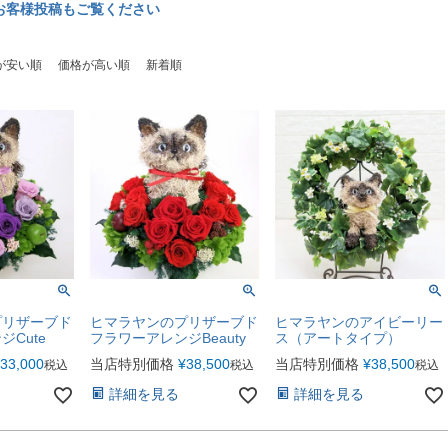
amのお客様投稿もご覧ください
が安い順
価格が高い順
新着順
プリザーブド
ヒマラヤンのプリザーブド
ヒマラヤンのアイビーリー
Cute
フラワーアレンジBeauty
ス（アートタイプ）
33,000
当店特別価格
¥
38,500
当店特別価格
¥
38,500
税込
税込
税込
詳細を見る
詳細を見る