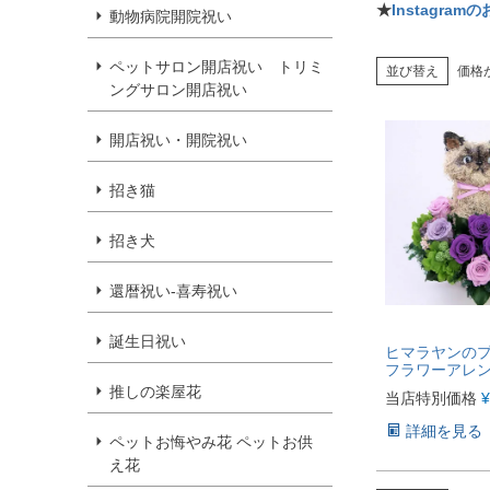
★
Instagr
動物病院開院祝い
ペットサロン開店祝い トリミ
並び替え
価格
ングサロン開店祝い
開店祝い・開院祝い
招き猫
招き犬
還暦祝い-喜寿祝い
誕生日祝い
ヒマラヤンの
フラワーアレンジ
推しの楽屋花
当店特別価格
¥
詳細を見る
ペットお悔やみ花 ペットお供
え花