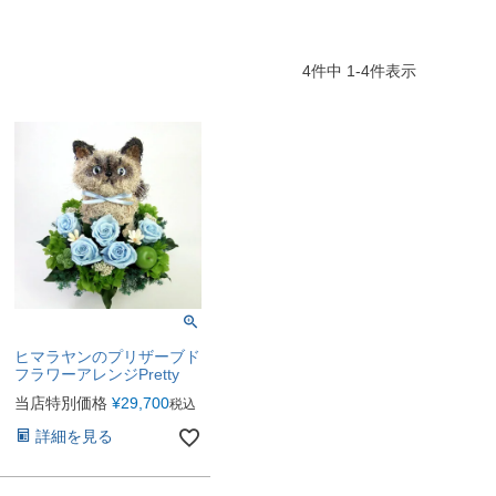
4
件中
1
-
4
件表示
ヒマラヤンのプリザーブド
フラワーアレンジPretty
当店特別価格
¥
29,700
税込
詳細を見る