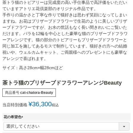
茶トラ猫のトピアリーは完成度の高い手仕事品で高評価をいただい
ていますアトリエ花倶楽部のオリジナル作品です。
手作りの温かさと丁寧な作りで猫好きは思わず笑顔になってしまい
ますね。お花はプリザーブドフラワーで生花のように美しいプリザ
ーブドフラワーですが、お水の世話もなく長い間きれいにご覧いた
だけます。バラを12輪を中心とした豪華な猫のプリザーブドフラワ
ーアレンジです。猫の部分のトピアリーもプリザーブドフラワーと
同じ加工を施してあるモスで制作しています。猫好きの方への結婚
祝いや、ウェルカムキャット、ご両親様へのプレゼントにも豪華な
アレンジで喜ばれます。
サイズ：高さ28cm×幅28cmほど
茶トラ猫のプリザーブドフラワーアレンジBeauty
商品番号
cat-chatora-Beauty
¥
36,300
当店特別価格
税込
花の希望色
(
必