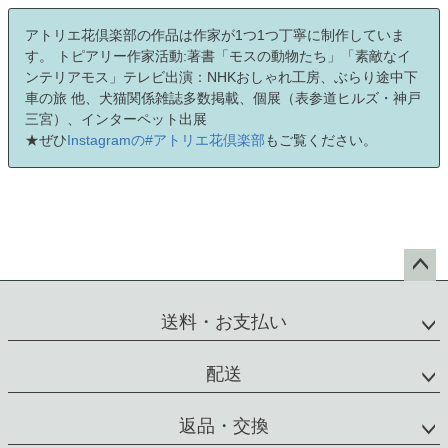
アトリエ花倶楽部の作品は作家が1つ1つ丁寧に制作していま
す。 トピアリー作家活動:著書「モスの動物たち」「素敵なイ
ンテリアモス」テレビ出演：NHKおしゃれ工房、ぶらり途中下
車の旅 他、犬猫関係雑誌多数掲載、個展（表参道ヒルズ・神戸
三宮）、インターペット出展
★ぜひ
Instagramの#アトリエ花倶楽部
もご覧ください。
ペー
ジト
送料・お支払い
ップ
へ
配送
返品・交換