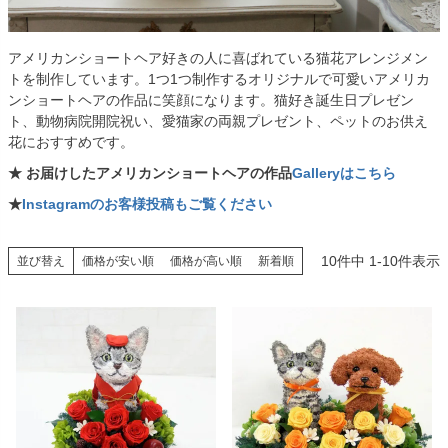
アメリカンショートヘア好きの人に喜ばれている猫花アレンジメン
トを制作しています。1つ1つ制作するオリジナルで可愛いアメリカ
ンショートヘアの作品に笑顔になります。猫好き誕生日プレゼン
ト、動物病院開院祝い、愛猫家の両親プレゼント、ペットのお供え
花におすすめです。
★ お届けしたアメリカンショートヘアの作品
Galleryはこちら
★
Instagramのお客様投稿もご覧ください
10
件中
1
-
10
件表示
並び替え
価格が安い順
価格が高い順
新着順