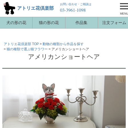
お問い合わせ・ご相談は
アトリエ花倶楽部
03-3961-1098
MEN
犬の形の花
猫の形の花
作品集
注文フォーム
アトリエ花倶楽部 TOP
動物の種類から作品を探す
猫の種類で選ぶ猫フラワー
アメリカンショートヘア
アメリカンショートヘア