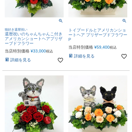
猫好き還暦祝い
トイプードルとアメリカンショ
還暦祝いのちゃんちゃんこ付き
ートヘア プリザーブドフラワー
アメリカンショートヘアプリザ
P
ーブドフラワー
当店特別価格
¥
59,400
税込
当店特別価格
¥
33,000
税込
詳細を見る
詳細を見る