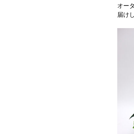
オー
届け