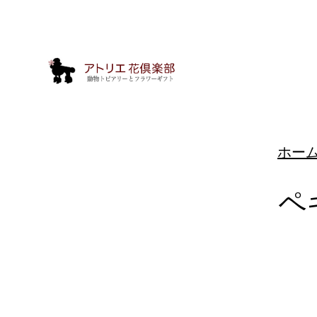
ホー
ペ
動
物
ト
ピ