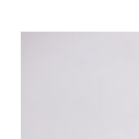
ア
リ
ー
作
品
集
|
ア
ト
リ
エ
花
倶
楽