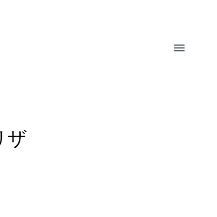
Toggle
menu
リザ