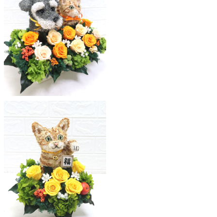
ア
ト
リ
エ
花
倶
楽
部