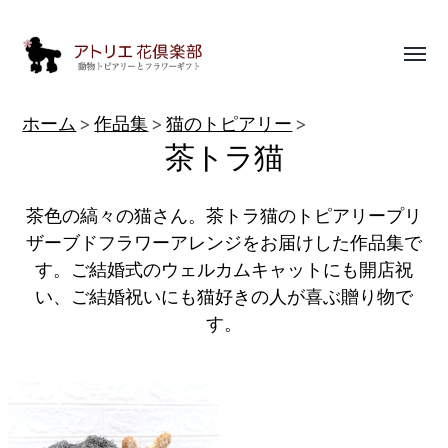
Toggl
menu
動
ホーム
作品集
猫のトピアリー
物
茶トラ猫
ト
ピ
茶色の縞々の猫さん。茶トラ猫のトピアリープリ
ア
ザーブドフラワーアレンジをお届けした作品集で
す。ご結婚式のウェルカムキャットにも開店祝
リ
い、ご結婚祝いにも猫好きの人が喜ぶ贈り物で
ー
す。
作
品
集
|