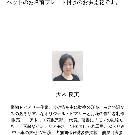
ペットのお名前プレート付きのお供え花です。
大木 良実
動物トピアリー作家
。犬や猫を主に動物の形を、モスで温か
みのあるリアルなオリジナルトピアリーとお花の作品を制作
販売。 「アトリエ花倶楽部」 代表。著書に「モスの動物た
ち」「素敵なインテリアモス」NHKおしゃれ工房、ぶらり途
中下車の旅他TV出演、犬猫関係雑誌多数掲載、個展（表参