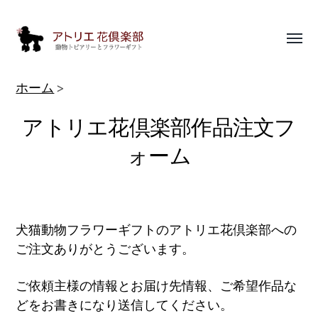
Toggl
menu
動
ホーム
物
アトリエ花倶楽部作品注文フ
ト
ピ
ォーム
ア
リ
ー
犬猫動物フラワーギフトのアトリエ花倶楽部への
作
ご注文ありがとうございます。
品
集
ご依頼主様の情報とお届け先情報、ご希望作品な
どをお書きになり送信してください。
|