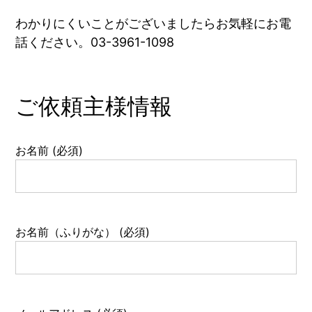
ア
わかりにくいことがございましたらお気軽にお電
ト
話ください。03-3961-1098
リ
エ
花
ご依頼主様情報
倶
楽
お名前 (必須)
部
お名前（ふりがな） (必須)