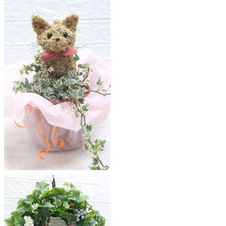
ア
ト
リ
エ
花
倶
楽
部