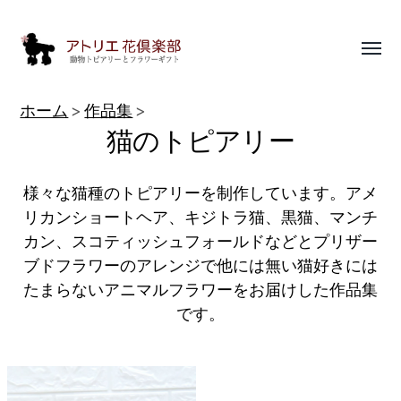
Toggl
menu
動
ホーム
作品集
物
猫のトピアリー
ト
ピ
様々な猫種のトピアリーを制作しています。アメ
ア
リカンショートヘア、キジトラ猫、黒猫、マンチ
カン、スコティッシュフォールドなどとプリザー
リ
ブドフラワーのアレンジで他には無い猫好きには
ー
たまらないアニマルフラワーをお届けした作品集
作
です。
品
集
|