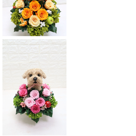
ア
ト
リ
エ
花
倶
楽
部