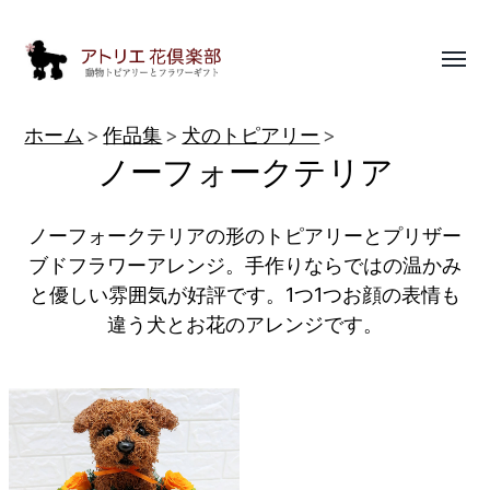
Toggl
menu
動
ホーム
作品集
犬のトピアリー
物
ノーフォークテリア
ト
ピ
ノーフォークテリアの形のトピアリーとプリザー
ア
ブドフラワーアレンジ。手作りならではの温かみ
と優しい雰囲気が好評です。1つ1つお顔の表情も
リ
違う犬とお花のアレンジです。
ー
作
品
集
|