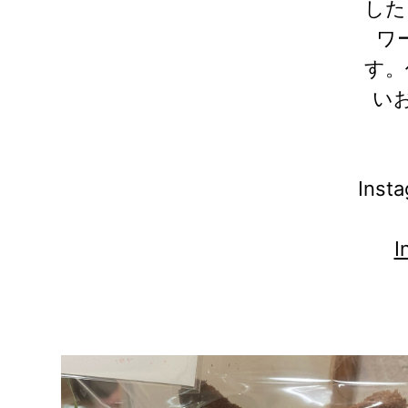
した
ア
ワ
リ
す。
ー
い
作
品
集
|
In
ア
ト
リ
エ
花
倶
楽