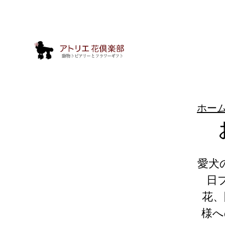
ホー
愛犬
動
日
物
花、
ト
様へ
ピ