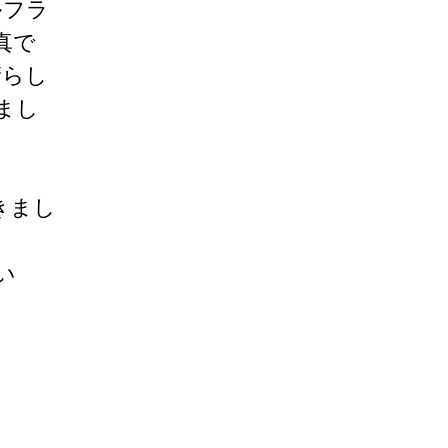
ルフラ
真で
晴らし
まし
きまし
い