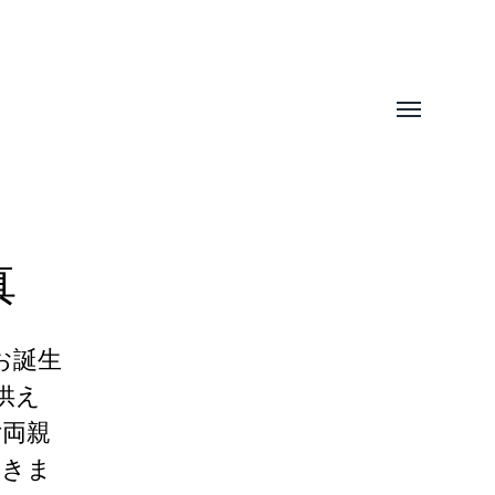
Toggle
menu
真
お誕生
供え
ご両親
だきま