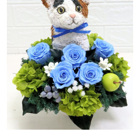
ア
ト
リ
エ
花
倶
楽
部