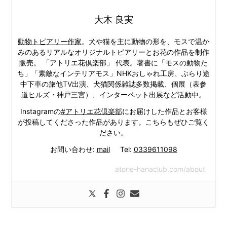
大木 良実
動物トピアリー作家
。犬や猫を主に動物の形を、モスで温か
みのあるリアルなオリジナルトピアリーとお花の作品を制作
販売。 「アトリエ花倶楽部」 代表。著書に「モスの動物た
ち」「素敵なインテリアモス」NHKおしゃれ工房、ぶらり途
中下車の旅他TV出演、犬猫関係雑誌多数掲載、個展（表参
道ヒルズ・神戸三宮）、インターペット出展など活動中。
Instagramの
#アトリエ花倶楽部
にお届けした作品とお客様
が投稿してくださった作品があります。こちらもぜひご覧く
ださい。
お問い合わせ:
mail
Tel:
0339611098
atorie-hanaclub.com/about