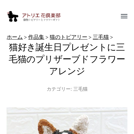
Toggl
menu
動
ホーム
作品集
猫のトピアリー
三毛猫
物
猫好き誕生日プレゼントに三
ト
毛猫のプリザーブドフラワー
ピ
アレンジ
ア
リ
カテゴリー:
三毛猫
ー
作
品
集
|