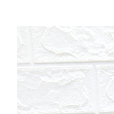
ア
リ
ー
作
品
集
|
ア
ト
リ
エ
花
倶
楽