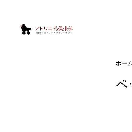
ホー
ペ
動
物
ト
ピ