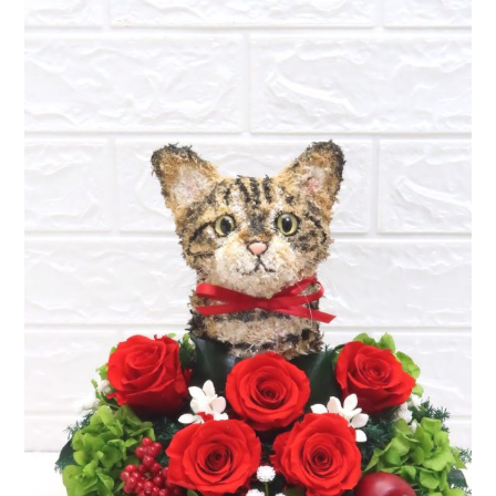
ア
ト
リ
エ
花
倶
楽
部