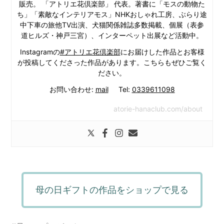
販売。 「アトリエ花倶楽部」 代表。著書に「モスの動物た
ち」「素敵なインテリアモス」NHKおしゃれ工房、ぶらり途
中下車の旅他TV出演、犬猫関係雑誌多数掲載、個展（表参
道ヒルズ・神戸三宮）、インターペット出展など活動中。
Instagramの
#アトリエ花倶楽部
にお届けした作品とお客様
が投稿してくださった作品があります。こちらもぜひご覧く
ださい。
お問い合わせ:
mail
Tel:
0339611098
atorie-hanaclub.com/about
母の日ギフトの作品をショップで見る