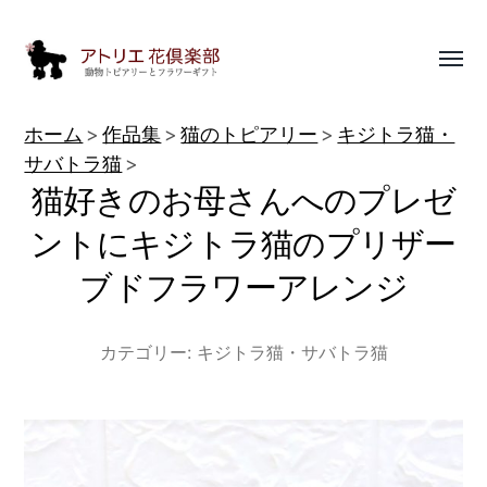
Toggl
menu
動
ホーム
作品集
猫のトピアリー
キジトラ猫・
物
サバトラ猫
猫好きのお母さんへのプレゼ
ト
ピ
ントにキジトラ猫のプリザー
ア
ブドフラワーアレンジ
リ
ー
カテゴリー:
キジトラ猫・サバトラ猫
作
品
集
|